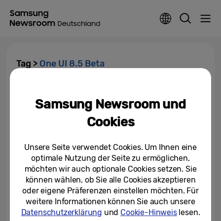
Tag >
One UI 8.5 Beta
Samsung weitet One UI 8.5
Beta-Programm auf weitere
Samsung Newsroom und
Galaxy Geräte aus
Cookies
17.04.2026
Unsere Seite verwendet Cookies. Um Ihnen eine
Noch einfacher, noch intuitiver,
optimale Nutzung der Seite zu ermöglichen,
noch sicherer: Samsung One UI
8.5 Beta kommt
möchten wir auch optionale Cookies setzen. Sie
können wählen, ob Sie alle Cookies akzeptieren
08.12.2025
oder eigene Präferenzen einstellen möchten. Für
weitere Informationen können Sie auch unsere
Datenschutzerklärung
und
Cookie-Hinweis
lesen.