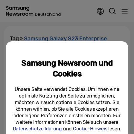
Tag >
Samsung Galaxy S23 Enterprise
Edition
Samsung Newsroom und
Samsung verlängert
Herstellergarantie für Galaxy
Cookies
Enterprise Edition-Modelle
22.11.2023
Unsere Seite verwendet Cookies. Um Ihnen eine
optimale Nutzung der Seite zu ermöglichen,
Die Samsung Galaxy S23
möchten wir auch optionale Cookies setzen. Sie
Enterprise Edition: Power,
können wählen, ob Sie alle Cookies akzeptieren
Performance und
Produktivität...
oder eigene Präferenzen einstellen möchten. Für
20.02.2023
weitere Informationen können Sie auch unsere
Datenschutzerklärung
und
Cookie-Hinweis
lesen.