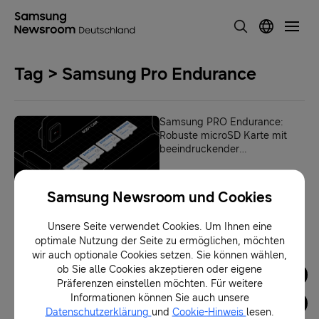
Tag > Samsung Pro Endurance
Samsung PRO Endurance:
Robuste microSD Karte mit
beeindruckender
Aufnahmeleistung
03.05.2022
Samsung Newsroom und Cookies
Unsere Seite verwendet Cookies. Um Ihnen eine
1
optimale Nutzung der Seite zu ermöglichen, möchten
wir auch optionale Cookies setzen. Sie können wählen,
ob Sie alle Cookies akzeptieren oder eigene
Pressematerialien
Präferenzen einstellen möchten. Für weitere
Informationen können Sie auch unsere
Datenschutzerklärung
und
Cookie-Hinweis
lesen.