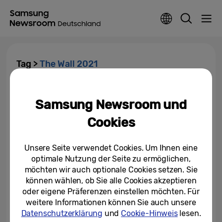
Tag >
The Wall 2021
120 Hz, 8K, 1.000 Zoll: Samsung
launcht die neue Generation
Samsung Newsroom und
von The Wall im...
Cookies
09.08.2021
Unsere Seite verwendet Cookies. Um Ihnen eine
optimale Nutzung der Seite zu ermöglichen,
möchten wir auch optionale Cookies setzen. Sie
können wählen, ob Sie alle Cookies akzeptieren
oder eigene Präferenzen einstellen möchten. Für
weitere Informationen können Sie auch unsere
Datenschutzerklärung
und
Cookie-Hinweis
lesen.