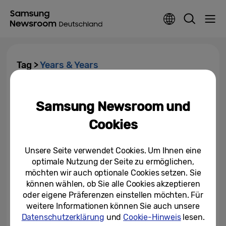
Tag >
Years & Years
Years & Years geben erstes
interaktives VR-Konzert fur
Samsung Newsroom und
Samsung Gear VR, Galaxy S7...
Cookies
14.03.2016
Unsere Seite verwendet Cookies. Um Ihnen eine
optimale Nutzung der Seite zu ermöglichen,
möchten wir auch optionale Cookies setzen. Sie
können wählen, ob Sie alle Cookies akzeptieren
oder eigene Präferenzen einstellen möchten. Für
weitere Informationen können Sie auch unsere
Datenschutzerklärung
und
Cookie-Hinweis
lesen.