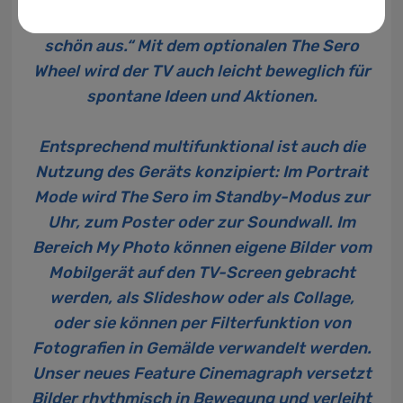
kann und sieht dabei von allen Winkeln
schön aus.“ Mit dem optionalen The Sero
Wheel wird der TV auch leicht beweglich für
spontane Ideen und Aktionen.
Entsprechend multifunktional ist auch die
Nutzung des Geräts konzipiert: Im Portrait
Mode wird The Sero im Standby-Modus zur
Uhr, zum Poster oder zur Soundwall. Im
Bereich My Photo können eigene Bilder vom
Mobilgerät auf den TV-Screen gebracht
werden, als Slideshow oder als Collage,
oder sie können per Filterfunktion von
Fotografien in Gemälde verwandelt werden.
Unser neues Feature Cinemagraph versetzt
Bilder rhythmisch in Bewegung und verleiht