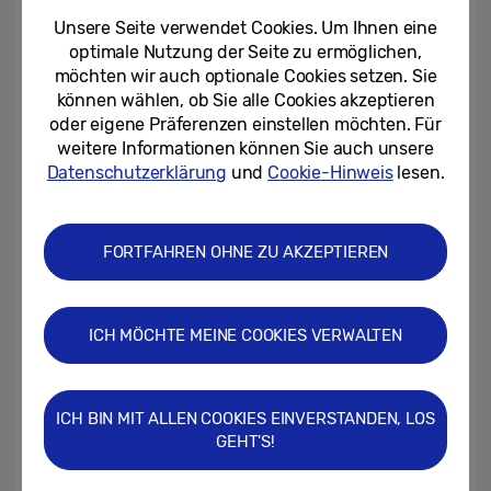
ihrer Funktionalität bieten sie einen
Unsere Seite verwendet Cookies. Um Ihnen eine
optimale Nutzung der Seite zu ermöglichen,
enormen Spielraum zur kreativen Nutzung
möchten wir auch optionale Cookies setzen. Sie
und Gestaltung. Bei der Entwicklung seines
können wählen, ob Sie alle Cookies akzeptieren
neuen Lifestyle TVs für die digitale
oder eigene Präferenzen einstellen möchten. Für
Generation hat sich Samsung für ein
weitere Informationen können Sie auch unsere
Datenschutzerklärung
und
Cookie-Hinweis
lesen.
besonders kompaktes und dynamisches
Design entschieden: The Sero ist mit
seinem All-in-One Stand, der für ein äußerst
FORTFAHREN OHNE ZU AKZEPTIEREN
elegantes Kabelmanagement sorgt, sehr
flexibel zu positionieren und mit seinem
360-Grad-Design rundum geschmackvoll
ICH MÖCHTE MEINE COOKIES VERWALTEN
anzusehen. „The Sero bietet eine
harmonische Balance zwischen Design und
ICH BIN MIT ALLEN COOKIES EINVERSTANDEN, LOS
Funktionalität.“, sagt Liz Bernatzek „Der
GEHT'S!
Fernseher wird Teil des Raumes wie ein
Möbelstück, das variabel platziert werden