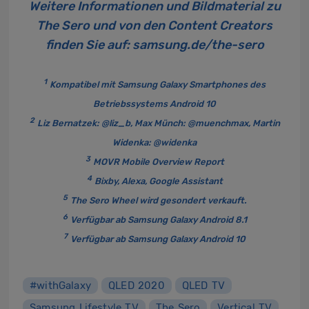
Weitere Informationen und Bildmaterial zu
The Sero
und von den Content Creators
finden Sie auf:
samsung.de/the-sero
1
Kompatibel mit Samsung Galaxy Smartphones des
Betriebssystems Android 10
2
Liz Bernatzek:
@liz_b
, Max Münch:
@muenchmax
, Martin
Widenka:
@widenka
3
MOVR Mobile Overview Report
4
Bixby, Alexa, Google Assistant
5
The Sero Wheel wird gesondert verkauft.
6
Verfügbar ab Samsung Galaxy Android 8.1
7
Verfügbar ab Samsung Galaxy Android 10
#withGalaxy
QLED 2020
QLED TV
Samsung Lifestyle TV
The Sero
Vertical TV