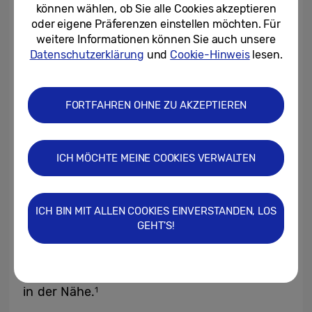
können wählen, ob Sie alle Cookies akzeptieren
oder eigene Präferenzen einstellen möchten. Für
weitere Informationen können Sie auch unsere
Datenschutzerklärung
und
Cookie-Hinweis
lesen.
FORTFAHREN OHNE ZU AKZEPTIEREN
ICH MÖCHTE MEINE COOKIES VERWALTEN
Liebe Worte an Freunde und die Familie
Ist die Zeichnung fertig, kann sie bequem
ICH BIN MIT ALLEN COOKIES EINVERSTANDEN, LOS
mit den Liebsten geteilt werden. Entweder
GEHT'S!
über Social Media, als Anhang einer
Nachricht oder mithilfe der Quick Share-
Funktion in Echtzeit mit einem Galaxy-User
in der Nähe.
1