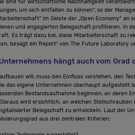
 sind für wirtschaftliche Nachhaltigkeit verantwort
ngen, um sich entfalten zu können“, so der Manager
Mitarbeiterschaft“ im Geiste der „Open Economy“ an 
edenen und engagierten Belegschaft profitieren. In 
ft. Es trägt dazu bei, diese Mitarbeiterschaft zu rek
en, besagt ein Report
von The Future Laboratory 
1
s Unternehmens hängt auch vom Grad de
aufbauen will, muss den Einfluss verstehen, den Te
wie das eigene Unternehmen überhaupt aufgestellt i
fassenden Bestandsaufnahme beginnen, an deren En
. Daraus wird ersichtlich, an welchen Stellschraube
igitalisierter Belegschaft zu entwickeln. Laut der
alisierungsgrad aus drei zentralen Kriterien:
gitaler Technologie ausgestattet?