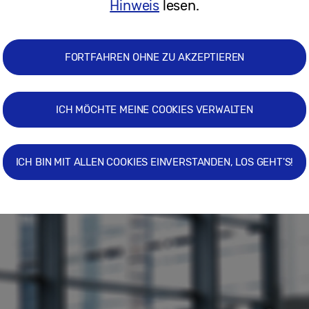
Hinweis
lesen.
 um die Uhr und an jedem Ort nutzen können. Außerd
e Leiterin des Institute for the Future, Marina Gorb
vidual. Aktuell erleben wir einen Paradigmenwechsel
FORTFAHREN OHNE ZU AKZEPTIEREN
d definieren. Immer wichtiger wird dabei das Thema 
d kann auch die Mitarbeiterzufriedenheit steigern. 
hen die Firmenkultur. Der Suchmaschinenhersteller 
ICH MÖCHTE MEINE COOKIES VERWALTEN
t den von Gorbis beschriebenen Fähigkeiten an. „Wir
rtete Fragen zu finden“, bringt es Google-Manager 
ICH BIN MIT ALLEN COOKIES EINVERSTANDEN, LOS GEHT'S!