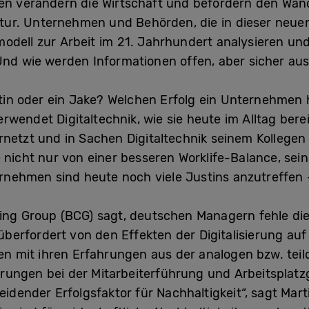
 verändern die Wirtschaft und befördern den Wand
ur. Unternehmen und Behörden, die in dieser neuen 
odell zur Arbeit im 21. Jahrhundert analysieren und
 Und wie werden Informationen offen, aber sicher au
stin oder ein Jake? Welchen Erfolg ein Unternehmen h
wendet Digitaltechnik, wie sie heute im Alltag bereits
rnetzt und in Sachen Digitaltechnik seinem Kollegen 
e nicht nur von einer besseren Worklife-Balance, se
nehmen sind heute noch viele Justins anzutreffen
ting Group (BCG) sagt, deutschen Managern fehle d
g überfordert von den Effekten der Digitalisierung au
mit ihren Erfahrungen aus der analogen bzw. teildig
rungen bei der Mitarbeiterführung und Arbeitsplatzg
heidender Erfolgsfaktor für Nachhaltigkeit“, sagt Mart