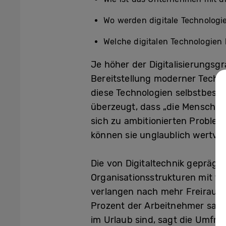
Wo werden digitale Technologi
Welche digitalen Technologien 
Je höher der Digitalisierungsg
Bereitstellung moderner Technolo
diese Technologien selbstbes
überzeugt, dass „die Menschen
sich zu ambitionierten Problem
können sie unglaublich wertvol
Die von Digitaltechnik geprägte
Organisationsstrukturen mit fe
verlangen nach mehr Freiraum u
Prozent der Arbeitnehmer sagen
im Urlaub sind, sagt die Umfra