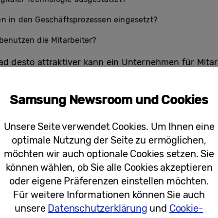
en in den Geschäftsprozessen eingesetzt?
benutzen die Mitarbeiter?
rad desto attraktiver kann ein Unternehmen für Mitar
gie ist dabei ebenso wichtig wie eine Arbeitskultur, 
timmt und gewinnbringend für das Unternehmen an
Samsung Newsroom und Cookies
 durch soziale Medien, Smartphones, Apps und Onli
lösern mit der natürlichen Fähigkeit zum Multitaski
Unsere Seite verwendet Cookies. Um Ihnen eine
le Aktiva in jedem Unternehmen sein – sofern sie k
optimale Nutzung der Seite zu ermöglichen,
möchten wir auch optionale Cookies setzen. Sie
n Mitarbeiter lassen sich aber nicht in starre, hierar
können wählen, ob Sie alle Cookies akzeptieren
stem Arbeitsplatz zwängen, der ihre Präsenz von 9 bi
oder eigene Präferenzen einstellen möchten.
nd sind dafür auch bereit, berufliche Aufgaben in i
Für weitere Informationen können Sie auch
, sie behalten ihre Arbeit gerne im Auge, während 
unsere
Datenschutzerklärung
und
Cookie-
ge „Mobile Technology in the Workplace“
von CCS Ins
3