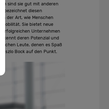
em sind sie gut mit anderen
is, bezeichnet diesen
 in der Art, wie Menschen
Mobilität. Sie bietet neue
Bei erfolgreichen Unternehmen
erkennt deren Potenzial und
 brauchen Leute, denen es Spaß
Laszlo Bock auf den Punkt.