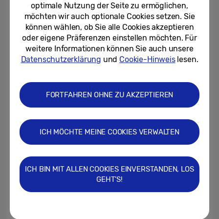
optimale Nutzung der Seite zu ermöglichen,
Spitzenhelligkeiten von bis zu 2.000 Nits
möchten wir auch optionale Cookies setzen. Sie
ohne Verblassen wiedergeben und
können wählen, ob Sie alle Cookies akzeptieren
übertreffen damit sogar die strengen
oder eigene Präferenzen einstellen möchten. Für
weitere Informationen können Sie auch unsere
Vorgaben der UHD Allianz.
Datenschutzerklärung
und
Cookie-Hinweis
lesen.
Die UHD Allianz ist eine weltweite Koalition
aus mehr als 50 Mitgliederfirmen, darunter
FORTFAHREN OHNE ZU AKZEPTIEREN
führende Filmstudios,
Unterhaltungselektronikhersteller und
Content-Anbieter. Die UHDA wurde
ICH MÖCHTE MEINE COOKIES VERWALTEN
gegründet, um das Ultra HD-Ökosystem
und die Vorteile der Ultra HD-Technologie zu
ICH BIN MIT ALLEN COOKIES EINVERSTANDEN, LOS
fördern. Die Allianz möchte Verbrauchern
GEHT'S!
ein umfassendes, hochqualitatives UHD-
Ökosystem bieten. Premium UHD-Geräte
und -Inhalte sind deutlich gekennzeichnet,