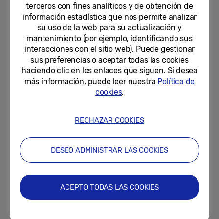
perfeccionados para cada...
terceros con fines analíticos y de obtención de
información estadística que nos permite analizar
22-07-2026
su uso de la web para su actualización y
mantenimiento (por ejemplo, identificando sus
Samsung anuncia la llegada a
interacciones con el sitio web). Puede gestionar
España de sus nuevos
sus preferencias o aceptar todas las cookies
dispositivos Galaxy con...
haciendo clic en los enlaces que siguen. Si desea
más información, puede leer nuestra
Política de
22-07-2026
cookies
.
Samsung presenta Galaxy
Watch Ultra2 y Galaxy Watch9:
tus aliados para cuidar de tu...
RECHAZAR COOKIES
22-07-2026
DESEO ADMINISTRAR LAS COOKIES
Samsung lleva el ecosistema
Galaxy a las gafas inteligentes
para el día a día
ACEPTO TODAS LAS COOKIES
22-07-2026