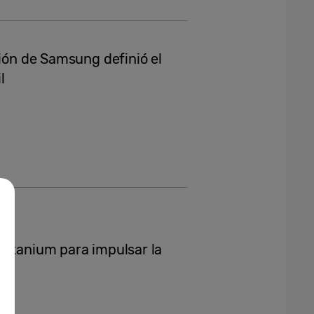
sión de Samsung definió el
il
Titanium para impulsar la