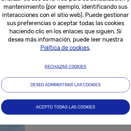
mantenimiento (por ejemplo, identificando sus
15-07-2026
interacciones con el sitio web). Puede gestionar
sus preferencias o aceptar todas las cookies
haciendo clic en los enlaces que siguen. Si
Próximamente: un nuevo compañero d
desea más información, puede leer nuestra
tu muñeca
Política de cookies
.
RECHAZAR COOKIES
14-07-2026
DESEO ADMINISTRAR LAS COOKIES
Dando forma al futuro: siete años de
ACEPTO TODAS LAS COOKIES
Galaxy