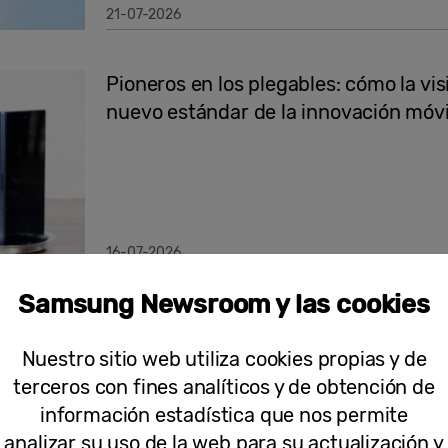
21-07-2026
Pioneros en los plegables: cómo la vi
nuevo estándar de la innovación móv
16-07-2026
Samsung Newsroom y las cookies
Notas de Prensa
Samsung presenta la tecnología Flex 
Nuestro sitio web utiliza cookies propias y de
evolución de las pantallas plegables
terceros con fines analíticos y de obtención de
información estadística que nos permite
analizar su uso de la web para su actualización y