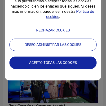
sus preferencias o aceptar todas las cookies
haciendo clic en los enlaces que siguen. Si desea
más información, puede leer nuestra
Política de
El fotógrafo de cine Jau Fornés se convirtió
cookies
.
en un auténtico crupier en un original
tablero en donde los asistentes hicieron
RECHAZAR COOKIES
apuestas por sus favoritos de la noche.
DESEO ADMINISTRAR LAS COOKIES
ACEPTO TODAS LAS COOKIES