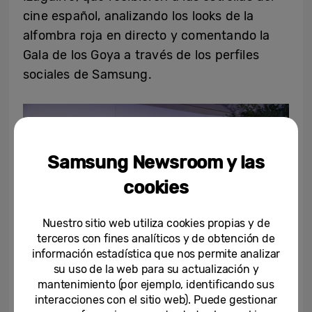
cine español, analizando los looks de la
alfombra roja en directo y comentando la
Gala de los Goya a través de los perfiles
sociales de Samsung.
Samsung Newsroom y las
cookies
Nuestro sitio web utiliza cookies propias y de
terceros con fines analíticos y de obtención de
información estadística que nos permite analizar
su uso de la web para su actualización y
mantenimiento (por ejemplo, identificando sus
Bibiana Fernández, Boris Izaguirre, Mariola
interacciones con el sitio web). Puede gestionar
Fuentes y Eduardo Casanova.