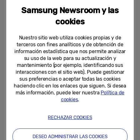
incluidos los pedidos anticipados del M8,
Samsung Newsroom y las
aumentaron aproximadamente un 40% en
comparación con el mismo periodo del año
cookies
anterior.
Nuestro sitio web utiliza cookies propias y de
terceros con fines analíticos y de obtención de
“A medida que los consumidores trabajan,
información estadística que nos permite analizar
aprenden y se entretienen cada vez más en
su uso de la web para su actualización y
casa, el Smart Monitor redefine el papel
mantenimiento (por ejemplo, identificando sus
tradicional de un monitor y ofrece una
interacciones con el sitio web). Puede gestionar
sus preferencias o aceptar todas las cookies
variedad de funciones para mejorar
haciendo clic en los enlaces que siguen. Si desea
cualquier estilo de vida”,
señala Rodrigo
más información, puede leer nuestra
Política de
Sousa, director del Negocio de Visual
cookies
.
Display en Samsung Electronics Iberia.
“Estamos encantados de anunciar el
RECHAZAR COOKIES
comienzo de la comercialización oficial del
modelo M8 en España y otros países y,
DESEO ADMINISTRAR LAS COOKIES