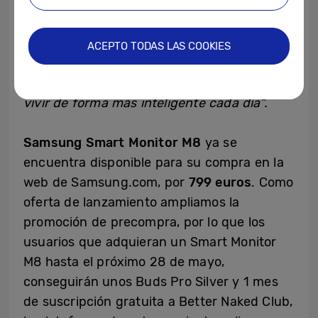
además, el éxito conseguido al alcanzar este
hito de un millón de unidades a nivel
mundial. Prevemos que la demanda que
ACEPTO TODAS LAS COOKIES
estamos viendo continuará a medida que
los consumidores de todo el mundo quieran
vivir de forma más inteligente cada día”.
Samsung Smart Monitor M8
ya se
encuentra disponible para su compra en la
web de Samsung.com, por
799 euros
. Como
oferta de lanzamiento ampliamos la
promoción de precompra, por lo que los
usuarios que adquieran un Smart Monitor
M8 hasta el próximo 28 de mayo,
conseguirán unos Buds Pro Silver y 1 mes
de suscripción gratuita a Better Naked Club,