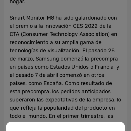
hogar.
Smart Monitor M8 ha sido galardonado con
el premio a la innovación CES 2022 de la
CTA (Consumer Technology Association) en
reconocimiento a su amplia gama de
tecnologías de visualización. El pasado 28
de marzo, Samsung comenzó la precompra
en países como Estados Unidos o Francia, y
el pasado 7 de abril comenzó en otros
países, como España. Como resultado de
esta precompra, los pedidos anticipados
superaron las expectativas de la empresa, lo
que refleja la popularidad del producto en
todo el mundo. En el primer trimestre, las
ventas de la serie de Smart Monitor,