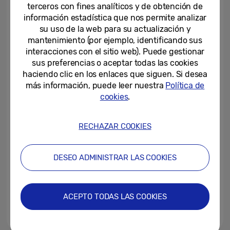
nuevos Galaxy S22 5G y...
terceros con fines analíticos y de obtención de
información estadística que nos permite analizar
09-02-2022
su uso de la web para su actualización y
mantenimiento (por ejemplo, identificando sus
Un estudio revela que Galaxy
interacciones con el sitio web). Puede gestionar
Buds Pro son eficaces para las
sus preferencias o aceptar todas las cookies
personas con pérdida de...
haciendo clic en los enlaces que siguen. Si desea
más información, puede leer nuestra
Política de
30-03-2021
cookies
.
Los Galaxy A52, A52 5G y A72
ponen la innovación al alcance
de todos
RECHAZAR COOKIES
17-03-2021
DESEO ADMINISTRAR LAS COOKIES
Las últimas actualizaciones de
Galaxy Tab S7 y S7+ mejoran la
experiencia de audio y S Pen
ACEPTO TODAS LAS COOKIES
16-03-2021