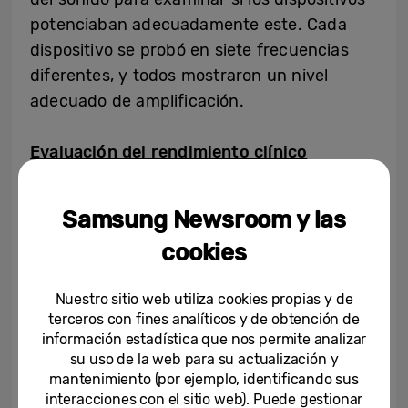
potenciaban adecuadamente este. Cada
dispositivo se probó en siete frecuencias
diferentes, y todos mostraron un nivel
adecuado de amplificación.
Evaluación del rendimiento clínico
La evaluación del rendimiento clínico
investigó los cambios en los niveles de
Samsung Newsroom y las
audición de los individuos, tanto con los
cookies
dispositivos como sin ellos, y su capacidad
para reconocer palabras y frases. Los
Nuestro sitio web utiliza cookies propias y de
participantes tenían una pérdida de
terceros con fines analíticos y de obtención de
audición de leve a moderada, con una edad
información estadística que nos permite analizar
media de 63 años. Se observó una
su uso de la web para su actualización y
mantenimiento (por ejemplo, identificando sus
significación estadística a 1.000 Hz, 2.000
interacciones con el sitio web). Puede gestionar
Hz y 6.000 Hz, lo que significa que Galaxy