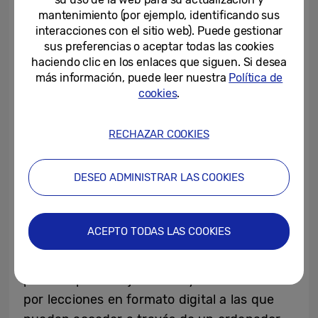
gracias a la tecnología, los estudiantes
mantenimiento (por ejemplo, identificando sus
colaboran más entre ellos (82%), se
interacciones con el sitio web). Puede gestionar
esfuerzan en aprender (79%) y entienden
sus preferencias o aceptar todas las cookies
más fácilmente los contenidos (74%),
haciendo clic en los enlaces que siguen. Si desea
más información, puede leer nuestra
Política de
además de mejorar el clima general del aula
cookies
.
(75%).
RECHAZAR COOKIES
Con el objetivo de impulsar el uso de la
tecnología en el aula, uno de cada dos
DESEO ADMINISTRAR LAS COOKIES
profesores reclama formación, tanto
tecnológica como metodológica, en su
centro de trabajo. Por otro lado, tres de
ACEPTO TODAS LAS COOKIES
cada cuatro profesores (77%) considera
interesante el concepto de “mochila digital”
para el aprendizaje, sustituyendo los libros
por lecciones en formato digital a las que