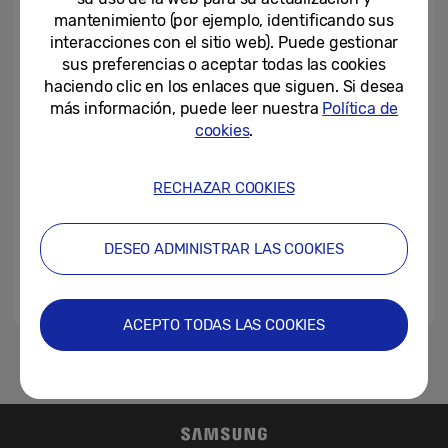
formar una sociedad mejor...
mantenimiento (por ejemplo, identificando sus
interacciones con el sitio web). Puede gestionar
23-06-2021
sus preferencias o aceptar todas las cookies
haciendo clic en los enlaces que siguen. Si desea
Ocho de cada diez profesores
más información, puede leer nuestra
Política de
españoles piensa que la
tecnología se usa en el aula...
cookies
.
27-04-2016
RECHAZAR COOKIES
Samsung y la Comunidad de
Madrid forman a profesores de
secundaria en la nueva...
DESEO ADMINISTRAR LAS COOKIES
04-02-2016
ACEPTO TODAS LAS COOKIES
1