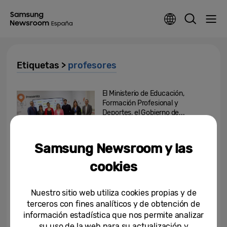
Etiquetas >
profesores
El Ministerio de Educación,
Formación Profesional y
Deportes, el Gobierno de...
15-03-2024
Samsung Newsroom y las
Vuelta al cole: 8 de cada 10
profesores consideran que la
cookies
tecnología facilita el...
Nuestro sitio web utiliza cookies propias y de
26-08-2021
terceros con fines analíticos y de obtención de
Más del 90% del profesorado
información estadística que nos permite analizar
cree que su labor contribuye a
su uso de la web para su actualización y