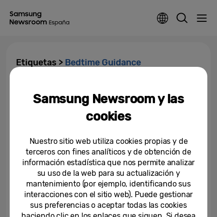
Etiquetas >
Bedtime Guidance
[Día Mundial del Sueño 2026]
Samsung Newsroom y las
Cómo Samsung está abordando
la apnea del sueño para dar...
cookies
12-03-2026
Nuestro sitio web utiliza cookies propias y de
Cómo el innovador sensor del
terceros con fines analíticos y de obtención de
Galaxy Watch abre nuevos
información estadística que nos permite analizar
caminos en la atención...
su uso de la web para su actualización y
mantenimiento (por ejemplo, identificando sus
08-08-2025
interacciones con el sitio web). Puede gestionar
sus preferencias o aceptar todas las cookies
haciendo clic en los enlaces que siguen. Si desea