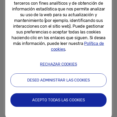
para el desarrollo del...
terceros con fines analíticos y de obtención de
información estadística que nos permite analizar
12-11-2024
su uso de la web para su actualización y
mantenimiento (por ejemplo, identificando sus
Samsung presenta Galaxy
interacciones con el sitio web). Puede gestionar
Portals, el nuevo reto de Fortnite
sus preferencias o aceptar todas las cookies
para la comunidad de España...
haciendo clic en los enlaces que siguen. Si desea
más información, puede leer nuestra
Política de
08-02-2024
cookies
.
Samsung presentará en CES
2024 el nuevo programa de
accesorios “Diseñado para...
RECHAZAR COOKIES
05-01-2024
DESEO ADMINISTRAR LAS COOKIES
Samsung lanza la iniciativa
europea Gamer Training para
ayudar a los jugadores a...
ACEPTO TODAS LAS COOKIES
18-09-2023