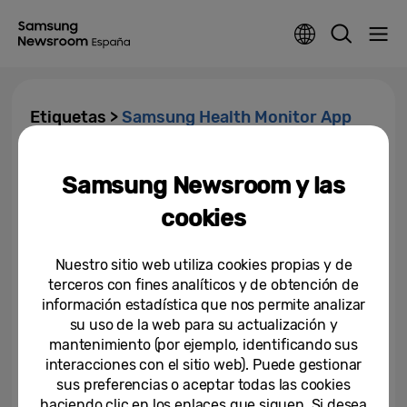
Etiquetas >
Samsung Health Monitor App
Samsung amplía el alcance
Samsung Newsroom y las
global de la función de apnea del
sueño en Galaxy Watch...
cookies
05-06-2025
Nuestro sitio web utiliza cookies propias y de
terceros con fines analíticos y de obtención de
información estadística que nos permite analizar
su uso de la web para su actualización y
mantenimiento (por ejemplo, identificando sus
interacciones con el sitio web). Puede gestionar
sus preferencias o aceptar todas las cookies
haciendo clic en los enlaces que siguen. Si desea