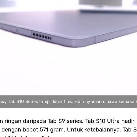
axy Tab S10 Series tampil lebih tipis, lebih nyaman dibawa kemana 
 dan ringan daripada Tab S9 series. Tab S10 Ultra had
dengan bobot 571 gram. Untuk ketebalannya, Tab S1