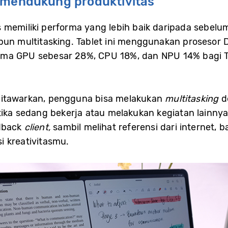
 mendukung produktivitas
 memiliki performa yang lebih baik daripada sebelu
upun multitasking. Tablet ini menggunakan prosesor
rma GPU sebesar 28%, CPU 18%, dan NPU 14% bagi T
ditawarkan, pengguna bisa melakukan
multitasking
d
tika sedang bekerja atau melakukan kegiatan lainny
edback
client,
sambil melihat referensi dari internet
i kreativitasmu.