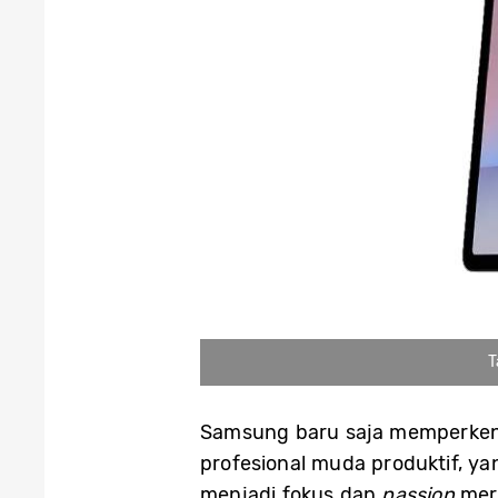
T
Samsung baru saja memperkenal
profesional muda produktif, ya
menjadi fokus dan
passion
mer