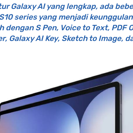
itur Galaxy AI yang lengkap, ada be
10 series yang menjadi keunggulan d
ch dengan S Pen, Voice to Text, PDF O
r, Galaxy AI Key, Sketch to Image, d