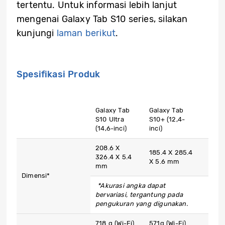
tertentu. Untuk informasi lebih lanjut
mengenai Galaxy Tab S10 series, silakan
kunjungi
laman berikut
.
Spesifikasi Produk
Galaxy Tab
Galaxy Tab
S10 Ultra
S10+ (12,4-
(14,6-inci)
inci)
208.6 X
185.4 X 285.4
326.4 X 5.4
X 5.6 mm
mm
Dimensi*
*Akurasi angka dapat
bervariasi, tergantung pada
pengukuran yang digunakan.
718 g (Wi-Fi)
571g (Wi-Fi)