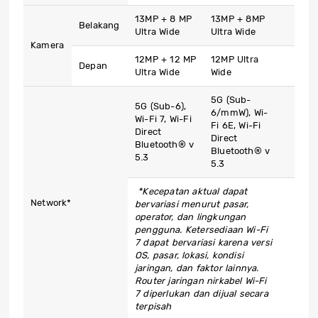
13MP + 8 MP
13MP + 8MP
Belakang
Ultra Wide
Ultra Wide
Kamera
12MP + 12 MP
12MP Ultra
Depan
Ultra Wide
Wide
5G (Sub-
5G (Sub-6),
6/mmW), Wi-
Wi-Fi 7, Wi-Fi
Fi 6E, Wi-Fi
Direct
Direct
Bluetooth® v
Bluetooth® v
5.3
5.3
*Kecepatan aktual dapat
Network*
bervariasi menurut pasar,
operator, dan lingkungan
pengguna. Ketersediaan Wi-Fi
7 dapat bervariasi karena versi
OS, pasar, lokasi, kondisi
jaringan, dan faktor lainnya.
Router jaringan nirkabel Wi-Fi
7 diperlukan dan dijual secara
terpisah