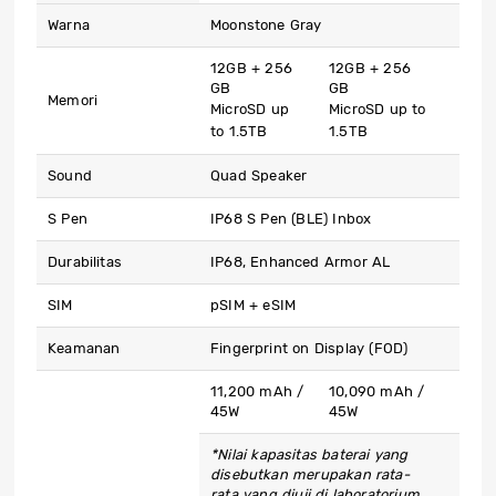
Warna
Moonstone Gray
12GB + 256
12GB + 256
GB
GB
Memori
MicroSD up
MicroSD up to
to 1.5TB
1.5TB
Sound
Quad Speaker
S Pen
IP68 S Pen (BLE) Inbox
Durabilitas
IP68, Enhanced Armor AL
SIM
pSIM + eSIM
Keamanan
Fingerprint on Display (FOD)
11,200 mAh /
10,090 mAh /
45W
45W
*Nilai kapasitas baterai yang
disebutkan merupakan rata-
rata yang diuji di laboratorium