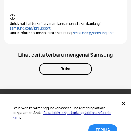
Untuk hal-hal terkait layanan konsumen, silakan kunjungi
samsung.com/id/support
.
Untuk informasi media, silakan hubungi
seins.com@samsung.com
.
Lihat cerita terbaru mengenai Samsung
Buka
Hubungi Kami
SAMSUNG.COM
Situs web kami menggunakan cookie untuk meningkatkan
pengalaman Anda.
Baca lebih lanjut tentang Kebijakan Cookie
Legal
Privasi
kami
.
TERIMA