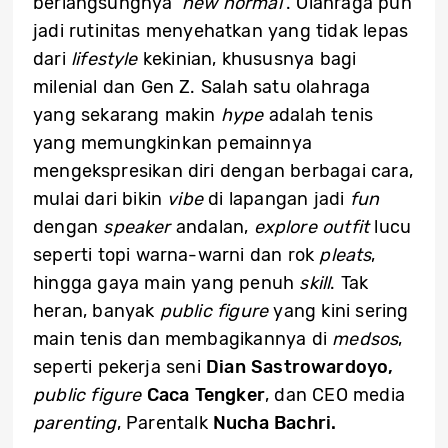
berlangsungnya ‘
new normal’
. Olahraga pun
jadi rutinitas menyehatkan yang tidak lepas
dari
lifestyle
kekinian, khususnya bagi
milenial dan Gen Z. Salah satu olahraga
yang sekarang makin
hype
adalah tenis
yang memungkinkan pemainnya
mengekspresikan diri dengan berbagai cara,
mulai dari bikin
vibe
di lapangan jadi
fun
dengan
speaker
andalan,
explore outfit
lucu
seperti topi warna-warni dan rok
pleats
,
hingga gaya main yang penuh
skill
. Tak
heran, banyak
public figure
yang kini sering
main tenis dan membagikannya di
medsos
,
seperti pekerja seni
Dian Sastrowardoyo,
public figure
Caca Tengker
, dan CEO media
parenting
, Parentalk
Nucha Bachri.