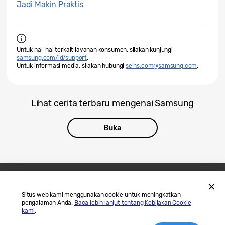
Jadi Makin Praktis
Untuk hal-hal terkait layanan konsumen, silakan kunjungi
samsung.com/id/support
.
Untuk informasi media, silakan hubungi
seins.com@samsung.com
.
Lihat cerita terbaru mengenai Samsung
Buka
Hubungi Kami
SAMSUNG.COM
Situs web kami menggunakan cookie untuk meningkatkan
pengalaman Anda.
Baca lebih lanjut tentang Kebijakan Cookie
Legal
Privasi
kami
.