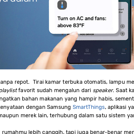
anpa repot. Tirai kamar terbuka otomatis, lampu me
playlist
favorit sudah mengalun dari
speaker
. Saat 
gingatkan bahan makanan yang hampir habis, semen
i kenyataan dengan Samsung
SmartThings
, aplikasi
maupun merek lain, terhubung dalam satu sistem yan
 rumahmu lebih canggih, tapi juga benar-benar men