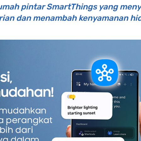
umah pintar SmartThings yang meny
rian dan menambah kenyamanan hi