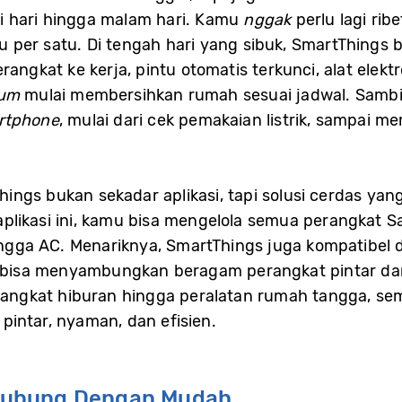
 hari hingga malam hari. Kamu
nggak
perlu lagi rib
u per satu. Di tengah hari yang sibuk, SmartThing
rangkat ke kerja, pintu otomatis terkunci, alat elek
um
mulai membersihkan rumah sesuai jadwal. Sambil
rtphone
, mulai dari cek pemakaian listrik, sampai 
ngs bukan sekadar aplikasi, tapi solusi cerdas yang 
i aplikasi ini, kamu bisa mengelola semua perangkat 
hingga AC. Menariknya, SmartThings juga kompatibel 
isa menyambungkan beragam perangkat pintar dari
perangkat hiburan hingga peralatan rumah tangga, s
intar, nyaman, dan efisien.
hubung Dengan Mudah