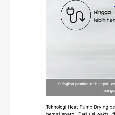
Keringkan pakaian lebih cepat, l
mengur
Teknologi Heat Pump Drying bek
hemat energi. Dari sisi waktu