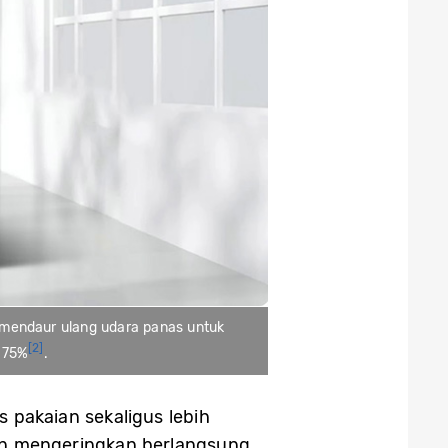
y mendaur ulang udara panas untuk
[2]
 75%
.
 pakaian sekaligus lebih
dan mengeringkan berlangsung