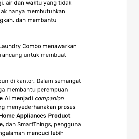
 air dan waktu yang tidak
tidak hanya membutuhkan
angkah, dan membantu
AI Laundry Combo menawarkan
 dirancang untuk membuat
pun di kantor. Dalam semangat
i juga membantu perempuan
ke AI menjadi
companion
ang menyederhanakan proses
 Home Appliances Product
me, dan SmartThings, pengguna
engalaman mencuci lebih