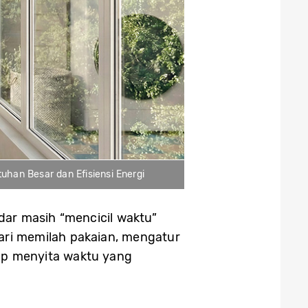
uhan Besar dan Efisiensi Energi
ar masih “mencicil waktu”
dari memilah pakaian, mengatur
rap menyita waktu yang