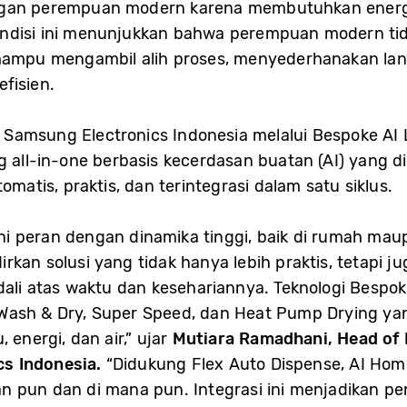
ngan perempuan modern karena membutuhkan energi,
ondisi ini menunjukkan bahwa perempuan modern 
g mampu mengambil alih proses, menyederhanakan l
fisien.
 Samsung Electronics Indonesia melalui Bespoke 
ng all-in-one berbasis kecerdasan buatan (AI) yang
omatis, praktis, dan terintegrasi dalam satu siklus.
i peran dengan dinamika tinggi, baik di rumah mau
irkan solusi yang tidak hanya lebih praktis, tetap
dali atas waktu dan kesehariannya. Teknologi Bespo
Wash & Dry, Super Speed, dan Heat Pump Drying y
 energi, dan air,” ujar
Mutiara Ramadhani, Head of
cs Indonesia.
“Didukung Flex Auto Dispense, AI Ho
n pun dan di mana pun. Integrasi ini menjadikan p