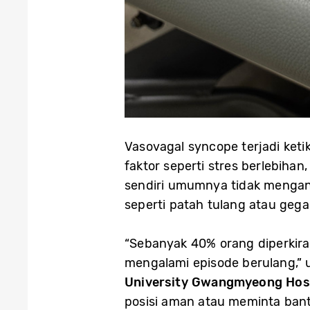
Vasovagal syncope terjadi ket
faktor seperti stres berlebiha
sendiri umumnya tidak mengan
seperti patah tulang atau gega
“Sebanyak 40% orang diperkir
mengalami episode berulang,” 
University Gwangmyeong Hos
posisi aman atau meminta bantu