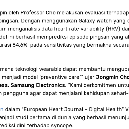
pin oleh Professor Cho melakukan evaluasi terhada
 pingsan. Dengan menggunakan Galaxy Watch yang d
m menganalisis data heart rate variability (HRV) da
l ini berhasil memprediksi episode pingsan yang ak
rasi 84,6%, pada sensitivitas yang bermakna secara
gaimana teknologi wearable dapat membantu menguba
 menjadi model ‘preventive care,’” ujar
Jongmin Cho
ess, Samsung Electronics
. “Kami berkomitmen untu
pengguna agar dapat menjalani kehidupan sehari-ha
an
dalam “European Heart Journal – Digital Health” Vo
enjadi studi pertama di dunia yang berhasil menun
ediksi dini terhadap syncope.