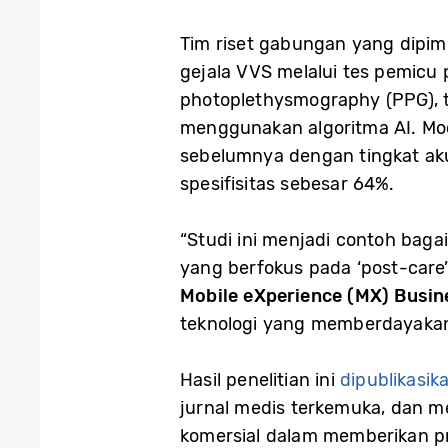
Tim riset gabungan yang dipim
gejala VVS melalui tes pemicu
photoplethysmography (PPG), ti
menggunakan algoritma AI. Mode
sebelumnya dengan tingkat aku
spesifisitas sebesar 64%.
“Studi ini menjadi contoh ba
yang berfokus pada ‘post-care’
Mobile eXperience (MX) Busin
teknologi yang memberdayakan 
Hasil penelitian ini
dipublikasik
jurnal medis terkemuka, dan m
komersial dalam memberikan pr