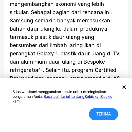
mengembangkan ekonomi yang lebih
sirkular. Sebagai bagian dari rencana ini,
Samsung semakin banyak memasukkan
bahan daur ulang ke dalam produknya –
termasuk plastik daur ulang yang
bersumber dari limbah jaring ikan di
perangkat Galaxy
, plastik daur ulang di TV,
14
dan aluminium daur ulang di Bespoke
refrigerator
. Selain itu, program Certified
15
ReNewed perusahaan – yang tersedia di AS
dan beberapa negara Eropa tertentu –
Situs web kami menggunakan cookie untuk meningkatkan
menawarkan ponsel yang
refurbished
pengalaman Anda.
Baca lebih lanjut tentang Kebijakan Cookie
kami
.
dengan harga terjangkau, sementara Galaxy
Upcycling memungkinkan konsumen untuk
TERIMA
menggunakan kembali atau menggunakan
kembali ponsel lama mereka dengan cara