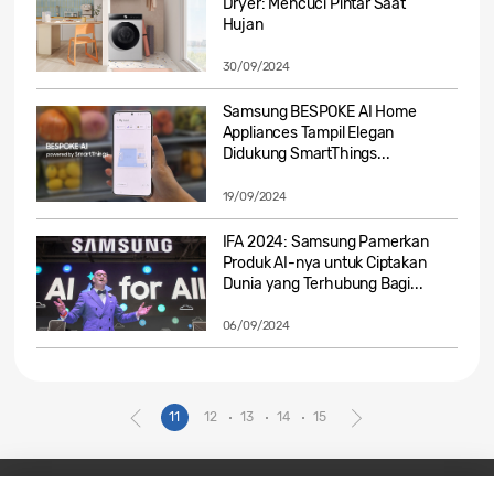
Dryer: Mencuci Pintar Saat
Hujan
30/09/2024
Samsung BESPOKE AI Home
Appliances Tampil Elegan
Didukung SmartThings...
19/09/2024
IFA 2024: Samsung Pamerkan
Produk AI-nya untuk Ciptakan
Dunia yang Terhubung Bagi...
06/09/2024
11
12
13
14
15