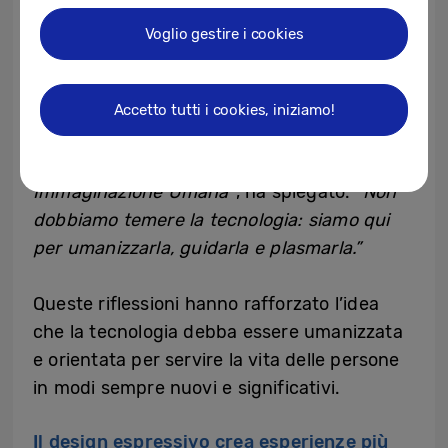
Umana per dare significato all’innovazione.
Voglio gestire i cookies
“Quando progettiamo e sviluppiamo, l’IA
viene amplificata dall’Intelligenza Emotiva e
dall’Immaginazione Umana. E quando le
Accetto tutti i cookies, iniziamo!
persone utilizzano i prodotti, l’IA amplifica a
sua volta Intelligenza Emotiva e
Immaginazione Umana”
, ha spiegato. “
Non
dobbiamo temere la tecnologia: siamo qui
per umanizzarla, guidarla e plasmarla.”
Queste riflessioni hanno rafforzato l’idea
che la tecnologia debba essere umanizzata
e orientata per servire la vita delle persone
in modi sempre nuovi e significativi.
Il design espressivo crea esperienze più