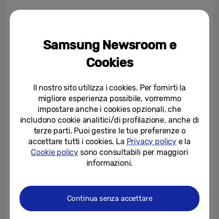
Progettare a partire dai valori umani
Il panel ha poi esplorato come l’intelligenza
Samsung Newsroom e
artificiale possa aprire nuove possibilità
Cookies
espressive quando viene guidata dai valori
umani. I relatori hanno condiviso la
Il nostro sito utilizza i cookies. Per fornirti la
convinzione che l’IA raggiunga il suo vero
migliore esperienza possibile, vorremmo
potenziale quando è orientata
impostare anche i cookies opzionali, che
includono cookie analitici/di profilazione, anche di
dall’Intelligenza Emotiva e
terze parti. Puoi gestire le tue preferenze o
dall’Immaginazione Umana, non come
accettare tutti i cookies. La
Privacy policy
e la
sostituto della creatività umana, ma come
Cookie policy
sono consultabili per maggiori
forza in grado di amplificarla.
informazioni.
Porcini ha sintetizzato questo approccio
Continua senza accettare
nella formula “AI × (EI + HI)”, un equilibrio tra
Intelligenza Emotiva e Immaginazione