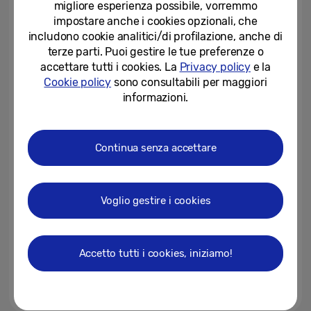
migliore esperienza possibile, vorremmo
PER LA MILANO DESIGN WEEK...
impostare anche i cookies opzionali, che
17-04-2026
includono cookie analitici/di profilazione, anche di
terze parti. Puoi gestire le tue preferenze o
Samsung porta “Design is an Act
accettare tutti i cookies. La
Privacy policy
e la
of Love” alla Milano Design Week
Cookie policy
sono consultabili per maggiori
2026
informazioni.
17-03-2026
Samsung presenta ‘Newfound
Continua senza accettare
Equilibrium’ alla Milano Design
Week 2024
15-04-2024
Voglio gestire i cookies
[Editoriale]
Essential∙Innovative∙Harmoniou
s: una nuova Design Identity...
Accetto tutti i cookies, iniziamo!
15-04-2024