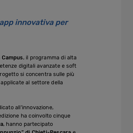
app innovativa per
n Campus
, il programma di alta
etenze digitali avanzate e soft
progetto si concentra sulle più
, applicate al settore della
cato all’innovazione,
 edizione ha coinvolto cinque
va
, hanno partecipato
Annunzio” di Chieti-Pescara
e