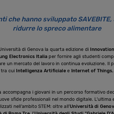
enti che hanno sviluppato SAVEBITE, 
ridurre lo spreco alimentare
Università di Genova la quarta edizione di
Innovatio
ng Electronics Italia
per fornire agli studenti comp
are un mercato del lavoro in continua evoluzione. Il 
 tra cui
Intelligenza Artificiale
e
Internet of Things
s
accompagna i giovani in un percorso formativo dedi
uove sfide professionali nel mondo digitale. L’ultima
lizzati nell’ambito STEM: oltre all’
Università di Geno
à di Roma Tre
, l’
Università degli Studi “Gabriele D’