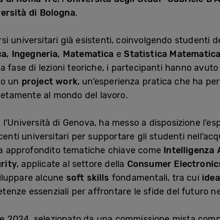
ersità di Bologna
.
rsi universitari già esistenti, coinvolgendo studenti de
ca, Ingegneria, Matematica
e
Statistica Matematic
 fase di lezioni teoriche, i partecipanti hanno avuto 
so un
project work
, un’esperienza pratica che ha pe
cretamente al mondo del lavoro.
l’Università di Genova, ha messo a disposizione l’e
centi universitari per supportare gli studenti nell’acq
 ha approfondito tematiche chiave come
Intelligenza 
rity
, applicate al settore della
Consumer Electronic
iluppare alcune
soft skills
fondamentali, tra cui
idea
tenze essenziali per affrontare le sfide del futuro n
zione 2024, selezionato da una commissione mista com