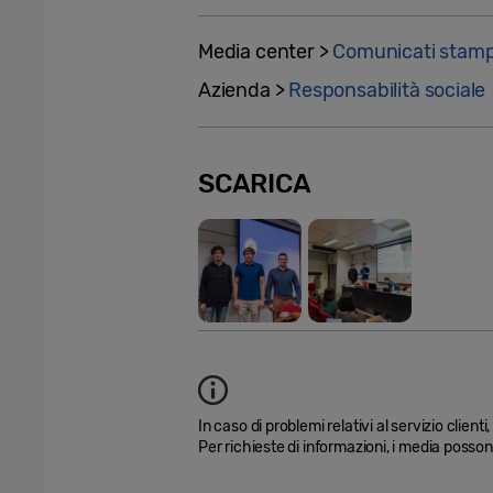
Media center >
Comunicati stam
Azienda >
Responsabilità sociale
SCARICA
In caso di problemi relativi al servizio client
Per richieste di informazioni, i media poss