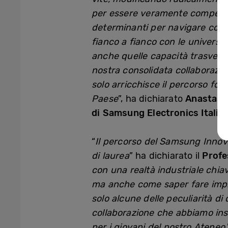
per essere veramente competitivi
determinanti per navigare con 
fianco a fianco con le universi
anche quelle capacità trasversa
nostra consolidata collaborazion
solo arricchisce il percorso for
Paese
”, ha dichiarato
Anastasi
di Samsung Electronics Italia.
“
Il percorso del Samsung Innov
di laurea
” ha dichiarato il
Profe
con una realtà industriale chiav
ma anche come saper fare impres
solo alcune delle peculiarità di
collaborazione che abbiamo ins
per i giovani del nostro Ateneo.