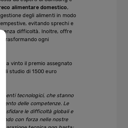
eco alimentare domestico
,
a gestione degli alimenti in modo
tempestive, evitando sprechi e
senza difficoltà. Inoltre, offre
za, trasformando ogni
 ha vinto il premio assegnato
a di studio di 1500 euro
amenti tecnologici, che stanno
namento delle competenze. Le
sfidare le difficoltà globali e
rando con forza nelle nostre
preparazione tecnica non basta: