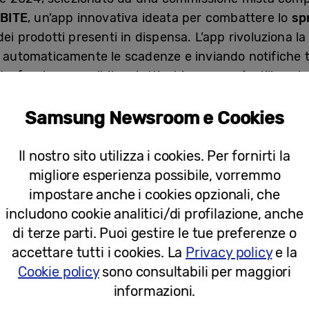
BITE
, un’app innovativa ideata per combattere lo
spr
ei prodotti presenti in dispensa. L’app rivoluziona l
do automaticamente le scadenze e inviando notifiche 
erfaccia accessibile a tutti, chiunque può utilizzarla 
creativi per sfruttare al meglio i prodotti in scaden
Samsung Newsroom e Cookies
ederico Vassallo e Alessandro Borracino
, SAVEBITE
Il nostro sito utilizza i cookies. Per fornirti la
etto. I tre studenti si sono aggiudicati così una bors
migliore esperienza possibile, vorremmo
impostare anche i cookies opzionali, che
includono cookie analitici/di profilazione, anche
stendo a un’accelerazione senza precedenti dei cambi
di terze parti. Puoi gestire le tue preferenze o
voro e rendendo imprescindibile un continuo aggior
accettare tutti i cookies. La
Privacy policy
e la
ofessionisti con una solida formazione STEM, pronti a 
Cookie policy
sono consultabili per maggiori
Tecnologie emergenti come l’AI generativa stanno ent
informazioni.
il nostro modo di pensare, vivere e lavorare. Ma la 