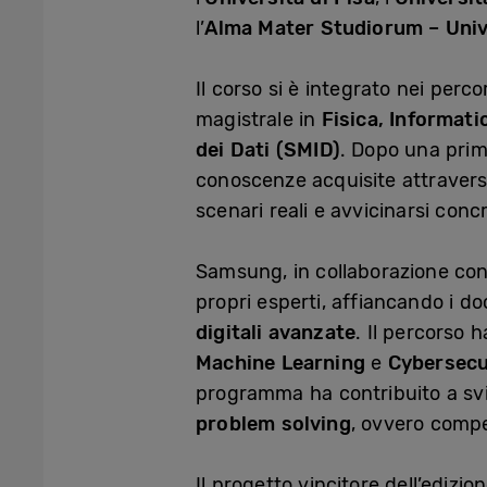
l’
Alma Mater Studiorum – Univ
Il corso si è integrato nei perco
magistrale in
Fisica, Informati
dei Dati (SMID)
. Dopo una prima
conoscenze acquisite attraver
scenari reali e avvicinarsi con
Samsung, in collaborazione con 
propri esperti, affiancando i do
digitali avanzate
. Il percorso
Machine Learning
e
Cybersecu
programma ha contribuito a sv
problem solving
, ovvero compe
Il progetto vincitore dell’edi