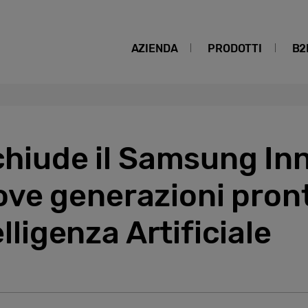
AZIENDA
PRODOTTI
B2
 chiude il Samsung In
ve generazioni pront
elligenza Artificiale