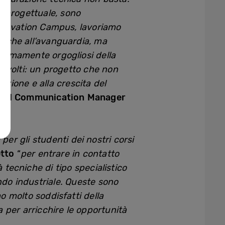
ne progettuale, sono
Innovation Campus, lavoriamo
giche all’avanguardia, ma
stremamente orgogliosi della
oinvolti: un progetto che non
azione e alla crescita del
ernal Communication Manager
r gli studenti dei nostri corsi
etto
“
per entrare in contatto
 tecniche di tipo specialistico
ndo industriale. Queste sono
o molto soddisfatti della
 per arricchire le opportunità