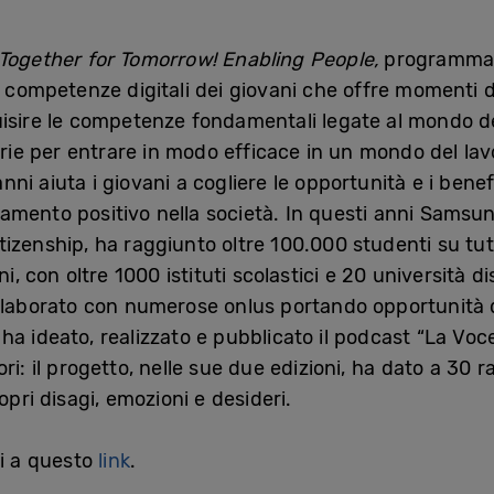
Together for Tomorrow! Enabling People,
programma 
 competenze digitali dei giovani che offre momenti di 
isire le competenze fondamentali legate al mondo del
sarie per entrare in modo efficace in un mondo del la
nni aiuta i giovani a cogliere le opportunità e i benefi
mento positivo nella società. In questi anni Samsung 
zenship, ha raggiunto oltre 100.000 studenti su tutto
, con oltre 1000 istituti scolastici e 20 università dist
ollaborato con numerose onlus portando opportunità 
a ideato, realizzato e pubblicato il podcast “La Voc
i: il progetto, nelle sue due edizioni, ha dato a 30 ra
opri disagi, emozioni e desideri.
di a questo
link
.