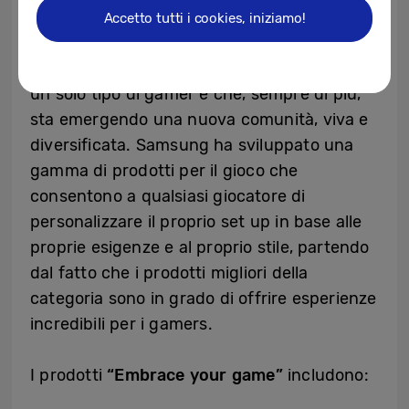
Gamer Training fa parte della nuova
Accetto tutti i cookies, iniziamo!
piattaforma “Embrace Your Game” di
Samsung. Si basa sul fatto che non esiste
un solo tipo di gamer e che, sempre di più,
sta emergendo una nuova comunità, viva e
diversificata. Samsung ha sviluppato una
gamma di prodotti per il gioco che
consentono a qualsiasi giocatore di
personalizzare il proprio set up in base alle
proprie esigenze e al proprio stile, partendo
dal fatto che i prodotti migliori della
categoria sono in grado di offrire esperienze
incredibili per i gamers.
I prodotti
“Embrace your game”
includono: