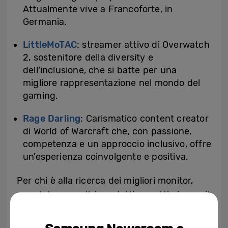
Attualmente vive a Francoforte, in
Germania.
LittleMoTAC
: streamer attivo di Overwatch
2, sostenitore della diversity e
dell’inclusione, che si batte per una
migliore rappresentazione nel mondo del
gaming.
Rage Darling
: Carismatico content creator
di World of Warcraft che, con passione,
competenza e un approccio inclusivo, offre
un’esperienza coinvolgente e positiva.
Per chi è alla ricerca dei migliori monitor,
smartphone e altri prodotti per ottimizzare il
proprio set up di gioco, la sezione
Hardware
di Gamer Training offrirà consigli per tutti le