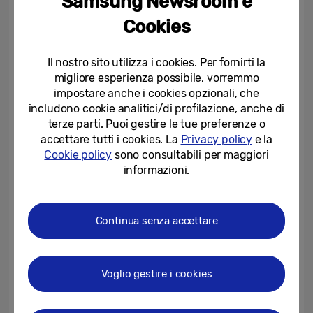
Samsung Newsroom e
tipologie di giocatori. Questi suggerimenti
Cookies
potranno spaziare dalla semplice ricerca del
miglior monitor gaming alla costruzione di
Il nostro sito utilizza i cookies. Per fornirti la
un PC personalizzato da zero, partendo dal
migliore esperienza possibile, vorremmo
cambio di GPU fino alla scoperta delle
impostare anche i cookies opzionali, che
includono cookie analitici/di profilazione, anche di
migliori schede SSD. La piattaforma
terze parti. Puoi gestire le tue preferenze o
conterrà informazioni rilevanti per tutti i tipi
accettare tutti i cookies. La
Privacy policy
e la
di impianti di gioco, che si tratti di PC o di
Cookie policy
sono consultabili per maggiori
console con cui dilettarsi sul divano.
informazioni.
L’esperto in ambito hardware è
Alex Brooks
Continua senza accettare
di
TechFlow
.
Alex è un esperto di
tecnologia, noto per le sue recensioni
approfondite e i tutorial informativi. Ha più
Voglio gestire i cookies
di 460.000 follower sui social media.