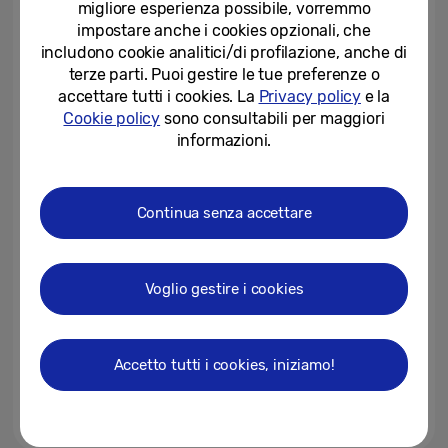
migliore esperienza possibile, vorremmo
Comfort al centro della...
impostare anche i cookies opzionali, che
25-03-2026
includono cookie analitici/di profilazione, anche di
terze parti. Puoi gestire le tue preferenze o
Samsung porta “Design is an Act
accettare tutti i cookies. La
Privacy policy
e la
of Love” alla Milano Design Week
Cookie policy
sono consultabili per maggiori
2026
informazioni.
17-03-2026
Samsung House apre le porte
Continua senza accettare
agli studenti dello IED per il
“Creative Futures Day”
11-03-2026
Voglio gestire i cookies
Samsung e AMD rafforzano la
collaborazione strategica per
promuovere innovazioni di...
Accetto tutti i cookies, iniziamo!
02-03-2026