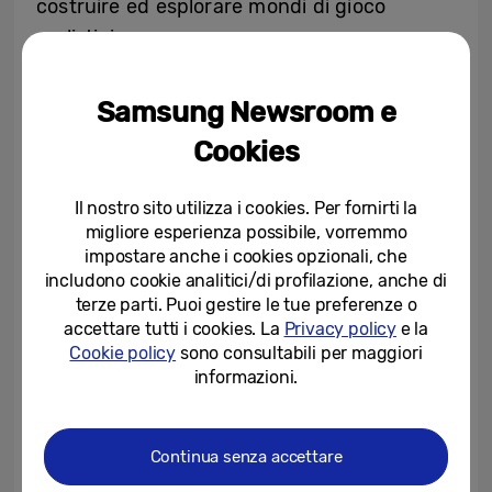
costruire ed esplorare mondi di gioco
realistici.
D’altra parte, Odyssey OLED G6 (modello
G60SF) ridefinisce il concetto di velocità,
Samsung Newsroom e
essendo il primo schermo OLED a garantire
Cookies
una frequenza di aggiornamento di 500Hz
sul suo schermo QHD (2.560 x 1.440). La
Il nostro sito utilizza i cookies. Per fornirti la
velocità fulminea e l’estrema fluidità del
migliore esperienza possibile, vorremmo
gameplay liberano il potenziale dei giocatori,
impostare anche i cookies opzionali, che
includono cookie analitici/di profilazione, anche di
che cercano il miglior alleato per ottenere
terze parti. Puoi gestire le tue preferenze o
un vantaggio vincente dalle prestazioni del
accettare tutti i cookies. La
Privacy policy
e la
dispositivo.
Cookie policy
sono consultabili per maggiori
Entrambi i modelli offrono un tempo di
informazioni.
risposta di 0,03 ms (GTG) per una
visualizzazione fluida e un gameplay nitido,
Continua senza accettare
anche in ambienti di gioco frenetici.