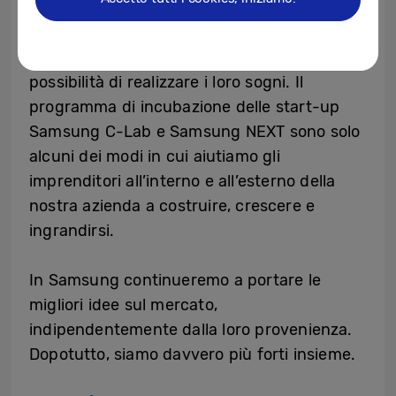
anche perché vogliamo che tutti –
comprese le start-up, gli sviluppatori e le
nostre comunità locali – abbiano la
possibilità di realizzare i loro sogni. Il
programma di incubazione delle start-up
Samsung C-Lab e Samsung NEXT sono solo
alcuni dei modi in cui aiutiamo gli
imprenditori all’interno e all’esterno della
nostra azienda a costruire, crescere e
ingrandirsi.
In Samsung continueremo a portare le
migliori idee sul mercato,
indipendentemente dalla loro provenienza.
Dopotutto, siamo davvero più forti insieme.