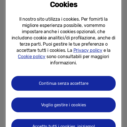
Cookies
Pensate alla nostra collaborazione con
Google, Microsoft, Netflix e Spotify, per
Il nostro sito utilizza i cookies. Per fornirti la
migliore esperienza possibile, vorremmo
citarne alcuni. Abbiamo lavorato con Google
impostare anche i cookies opzionali, che
per ottimizzare le videochiamate
in modo
1
includono cookie analitici/di profilazione, anche di
che gli utenti potessero connettersi più
terze parti. Puoi gestire le tue preferenze o
facilmente. Abbiamo anche ampliato la
accettare tutti i cookies. La
Privacy policy
e la
Cookie policy
sono consultabili per maggiori
nostra collaborazione con Microsoft in modo
informazioni.
che gli smartphone Galaxy e i PC Windows
possano condividere messaggi, foto e
promemoria del calendario in tempo reale
.
2
Continua senza accettare
Questa collaborazione continuerà ad
espandersi con la nostra collaborazione in
Voglio gestire i cookies
ambito gaming con Xbox.
Crediamo nel potere delle partnership
Accetto tutti i cookies, iniziamo!