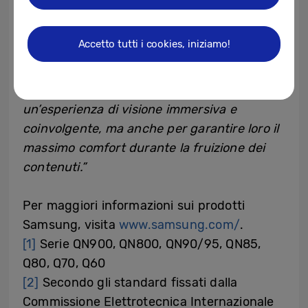
human driven”,
ha affermato
Bruno
Marnati, Vice President Audio Video
Accetto tutti i cookies, iniziamo!
Division Samsung Electronics Italia.
“Tutti i
nostri TV sono infatti progettati non solo per
consentire ai nostri clienti di vivere
un’esperienza di visione immersiva e
coinvolgente, ma anche per garantire loro il
massimo comfort durante la fruizione dei
contenuti.”
Per maggiori informazioni sui prodotti
Samsung, visita
www.samsung.com/
.
[1]
Serie QN900, QN800, QN90/95, QN85,
Q80, Q70, Q60
[2]
Secondo gli standard fissati dalla
Commissione Elettrotecnica Internazionale