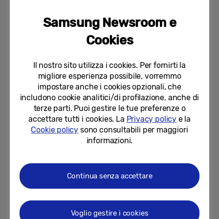
elettronici e tecnologie associate. CIE è
Samsung Newsroom e
invece l’autorità internazionale in materia di
luce, illuminazione, colore e spazio colore.
Cookies
Grazie a questa certificazione, i TV QLED di
Il nostro sito utilizza i cookies. Per fornirti la
migliore esperienza possibile, vorremmo
Samsung sono risultati conformi agli
impostare anche i cookies opzionali, che
standard di uniformità della qualità
includono cookie analitici/di profilazione, anche di
dell’immagine e di fedeltà del colore,
terze parti. Puoi gestire le tue preferenze o
entrambi elementi che valorizzano la resa
accettare tutti i cookies. La
Privacy policy
e la
Cookie policy
sono consultabili per maggiori
dei contenuti trasmessi.
informazioni.
“In qualità di primo produttore globale di TV
da 15 anni consecutivi, Samsung è
Continua senza accettare
fortemente impegnata nello sviluppo di
prodotti che non solo offrano un’eccellente
Voglio gestire i cookies
qualità delle immagini, ma siano anche