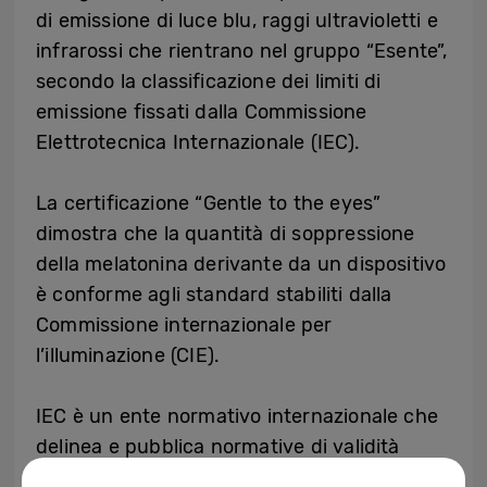
di emissione di luce blu, raggi ultravioletti e
infrarossi che rientrano nel gruppo “Esente”,
secondo la classificazione dei limiti di
emissione fissati dalla Commissione
Elettrotecnica Internazionale (IEC).
La certificazione “Gentle to the eyes”
dimostra che la quantità di soppressione
della melatonina derivante da un dispositivo
è conforme agli standard stabiliti dalla
Commissione internazionale per
l’illuminazione (CIE).
IEC è un ente normativo internazionale che
delinea e pubblica normative di validità
internazionale per prodotti elettrici,