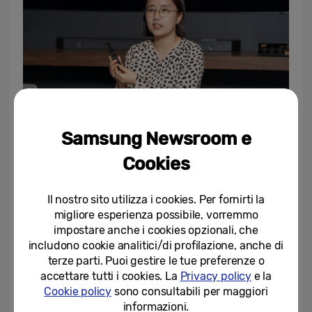
Samsung Newsroom e
Cookies
Non è stata un’impresa semplice. Ci vogliono
tempo e impegno per sviluppare e applicare,
Il nostro sito utilizza i cookies. Per fornirti la
in modo sensato, materiali alternativi
migliore esperienza possibile, vorremmo
realizzati con rifiuti riciclati.
impostare anche i cookies opzionali, che
includono cookie analitici/di profilazione, anche di
terze parti. Puoi gestire le tue preferenze o
“Con la crescente attenzione sul
accettare tutti i cookies. La
Privacy policy
e la
preoccupante tema dei rifiuti oceanici,
Cookie policy
sono consultabili per maggiori
abbiamo esaminato attentamente molte
informazioni.