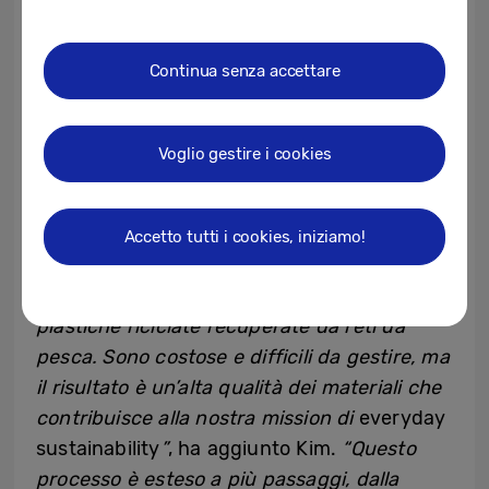
soluzioni. Quindi, per il 20% delle staffe del
telecomando SolarCell, modello 2023,
Continua senza accettare
abbiamo scelto di utilizzare plastiche
riciclate dal recupero di reti da pesca”,
afferma HyunJoo Kim del Mecha Solution
Voglio gestire i cookies
Lab
. “Con il tempo, vogliamo promuovere
l’uso di queste risorse e utilizzare la plastica
riciclata in modo più deciso”.
Accetto tutti i cookies, iniziamo!
“Quest’anno abbiamo iniziato a utilizzare
plastiche riciclate recuperate da reti da
pesca. Sono costose e difficili da gestire, ma
il risultato è un’alta qualità dei materiali che
contribuisce alla nostra mission di
everyday
sustainability
”
, ha aggiunto Kim.
“Questo
processo è esteso a più passaggi, dalla