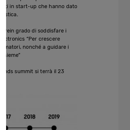
enti in start-up che hanno dato
listica.
tivein grado di soddisfare i
lectronics “Per crescere
umatori, nonché a guidare i
 insieme”
rands summit si terrà il 23