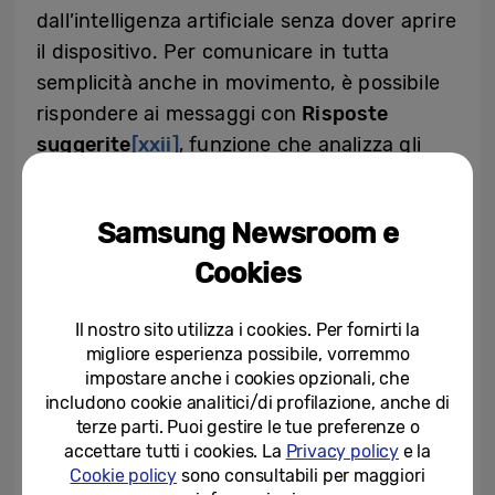
dall’intelligenza artificiale senza dover aprire
il dispositivo. Per comunicare in tutta
semplicità anche in movimento, è possibile
rispondere ai messaggi con
Risposte
suggerite
[xxii]
, funzione che analizza gli
ultimi messaggi per suggerire una risposta
personalizzata e una comunicazione rapida.
Samsung Newsroom e
Con Galaxy AI, è possibile ottenere il
Cookies
massimo dal dispositivo tascabile e molte di
queste comode funzionalità sono presenti
anche su Flex Window. Flex Window, ad
Il nostro sito utilizza i cookies. Per fornirti la
migliore esperienza possibile, vorremmo
esempio, fornisce l’accesso agli
impostare anche i cookies opzionali, che
aggiornamenti e alle notifiche di Samsung
includono cookie analitici/di profilazione, anche di
Health
[xxiii]
e consente di selezionare il
terze parti. Puoi gestire le tue preferenze o
accettare tutti i cookies. La
Privacy policy
e la
brano successivo che si desidera ascoltare
Cookie policy
sono consultabili per maggiori
sul widget musicale. Inoltre, offre più