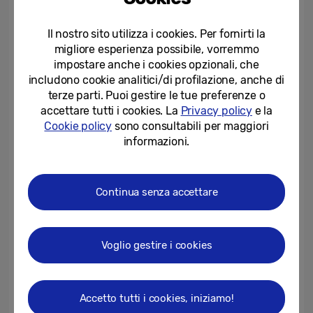
offrendo grandi opportunità come mai
prima d’ora.
Il nostro sito utilizza i cookies. Per fornirti la
migliore esperienza possibile, vorremmo
impostare anche i cookies opzionali, che
La campagna di teasing, vede anche il
includono cookie analitici/di profilazione, anche di
coinvolgimento di Madame, tra le cantanti
terze parti. Puoi gestire le tue preferenze o
accettare tutti i cookies. La
Privacy policy
e la
più ascoltate su Spotify in Italia. Sua è
Cookie policy
sono consultabili per maggiori
infatti la citazione che campeggia sulle
informazioni.
affissioni presenti a Milano, e presente nel
finale del video 3D: “
I giornali che diranno?
La promessa dell’anno
”, tratta dal testo del
Continua senza accettare
brano
La promessa dell’anno
.
Voglio gestire i cookies
Tra le tante attività di Samsung a livello
globale in programma per l’Unpacked vi è la
collaborazione tra con i BTS per
Accetto tutti i cookies, iniziamo!
un’imperdibile première transatlantica del