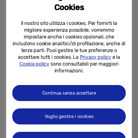
pensata per rispondere a due diverse
Cookies
necessità, entrambe quanto mai urgenti: da
un lato, ridurre il cosiddetto skill mismatch
Il nostro sito utilizza i cookies. Per fornirti la
migliore esperienza possibile, vorremmo
ovvero il divario sempre più ampio tra le
impostare anche i cookies opzionali, che
competenze richieste dal mercato del lavoro
includono cookie analitici/di profilazione, anche di
e quelle realmente disponibili, dall’altro,
terze parti. Puoi gestire le tue preferenze o
ridare nuovo slancio alle economie locali con
accettare tutti i cookies. La
Privacy policy
e la
Cookie policy
sono consultabili per maggiori
il turismo, duramente colpito dalla
informazioni.
pandemia, attraverso la valorizzazione delle
bellezze del nostro territorio, trovando
nuove modalità per promuoverle nel mondo,
Continua senza accettare
in primis con i nuovi strumenti digitali”
ha
commentato
Anastasia
Buda, Corporate
Voglio gestire i cookies
Social Responsibility Manager di Samsung
Electronics Italia.
“Con Innovation Camp,
insieme alle Università e alle istituzioni locali