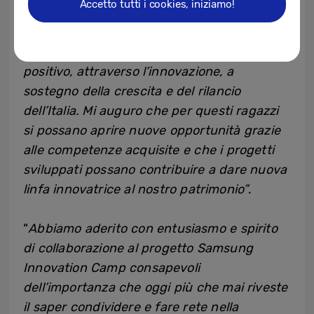
Accetto tutti i cookies, iniziamo!
abbiamo lavorato per aiutare i nostri i
giovani a esprimere il loro talento e a farsi
promotori di un cambiamento sociale
positivo, attraverso l’innovazione, a
sostegno della crescita e del rilancio
dell’Italia. Mi auguro che per questi ragazzi
si possano aprire nuove opportunità grazie
alle competenze acquisite e che i progetti
sviluppati possano contribuire a dare nuova
linfa innovatrice al nostro patrimonio”
.
“
Abbiamo aderito con entusiasmo e spirito
di collaborazione al progetto Samsung
Innovation Camp consapevoli
dell’importanza che oggi più che mai riveste
il saper condividere e fare rete nella