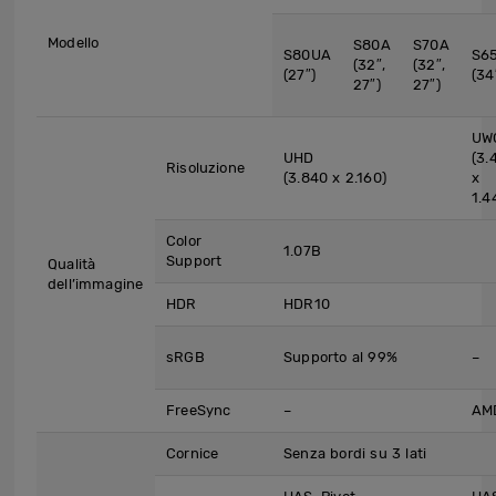
Modello
S80A
S70A
S80UA
S6
(32″,
(32″,
(27″)
(34
27″)
27″)
UW
UHD
(3.
Risoluzione
(3.840 x 2.160)
x
1.4
Color
1.07B
Support
Qualità
dell’immagine
HDR
HDR10
sRGB
Supporto al 99%
–
FreeSync
–
AM
Cornice
Senza bordi su 3 lati