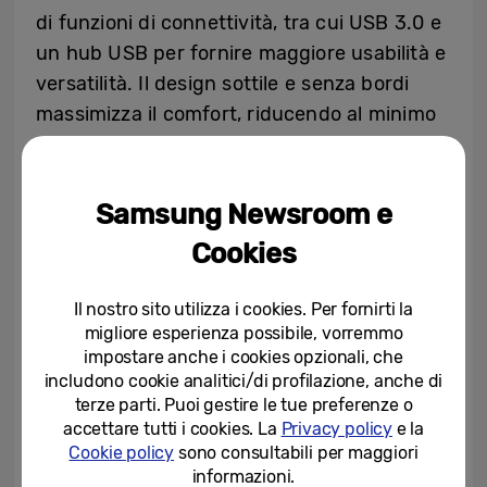
di funzioni di connettività, tra cui USB 3.0 e
un hub USB per fornire maggiore usabilità e
versatilità. Il design sottile e senza bordi
massimizza il comfort, riducendo al minimo
le distrazioni e consentendo al contempo
configurazioni a doppio monitor quasi senza
soluzione di continuità. La compatibilità del
Samsung Newsroom e
montaggio VESA (Video Electronics
Cookies
Standards Association) e il supporto
regolabile in altezza (HAS) offrono una
Il nostro sito utilizza i cookies. Per fornirti la
varietà di punti di controllo per
migliore esperienza possibile, vorremmo
l’inclinazione, la rotazione e la regolazione,
impostare anche i cookies opzionali, che
includono cookie analitici/di profilazione, anche di
consentendo agli utenti di collocare il
terze parti. Puoi gestire le tue preferenze o
monitor in qualsiasi ambiente. Il supporto in
accettare tutti i cookies. La
Privacy policy
e la
metallo sottile e la profondità ridotta
Cookie policy
sono consultabili per maggiori
informazioni.
consentono al monitor di occupare uno