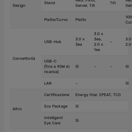
HAS, Pivot,
HAS
Stand
Tilt
Design
Swivel, Tilt
Swi
10
Piatto/Curvo
Piatto
Cu
3.0 x
3.0 x
3ea,
3.0
USB-Hub
–
3ea
2.0 x
2.0
1ea
Connettività
USB-C
(fino a 90W di
Sì
–
–
Sì
ricarica)
LAN
–
Sì
Certificazione
Energy Star, EPEAT, TCO
Eco Package
Sì
Altro
Intelligent
Sì
Eye Care