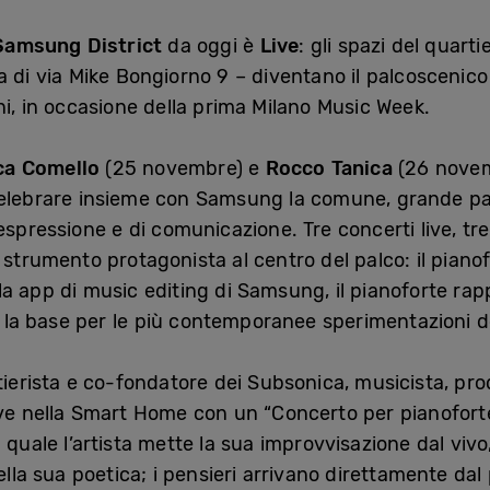
Samsung District
da oggi è
Live
: gli spazi del quar
di via Mike Bongiorno 9 – diventano il palcoscenico 
liani, in occasione della prima Milano Music Week.
ca Comello
(25 novembre) e
Rocco Tanica
(26 novemb
celebrare insieme con Samsung la comune, grande pas
spressione e di comunicazione. Tre concerti live, tre 
 strumento protagonista al centro del palco: il pianof
a app di music editing di Samsung, il pianoforte rap
i, la base per le più contemporanee sperimentazioni 
stierista e co-fondatore dei Subsonica, musicista, pro
ive nella Smart Home con un “Concerto per pianoforte
a quale l’artista mette la sua improvvisazione dal vi
ella sua poetica; i pensieri arrivano direttamente dal 