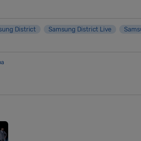
ung District
Samsung District Live
Sams
pa