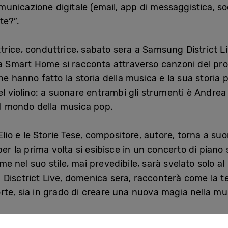
nicazione digitale (email, app di messaggistica, soc
te?”.
ttrice, conduttrice, sabato sera a Samsung District L
la Smart Home si racconta attraverso canzoni del pr
he hanno fatto la storia della musica e la sua storia
el violino: a suonare entrambi gli strumenti è Andre
il mondo della musica pop.
i Elio e le Storie Tese, compositore, autore, torna a s
er la prima volta si esibisce in un concerto di piano s
e nel suo stile, mai prevedibile, sarà svelato solo 
isctrict Live, domenica sera, racconterà come la tec
oforte, sia in grado di creare una nuova magia nella mu
ct Live
iniziano alle 19.00, con il giovane pianista
Ma