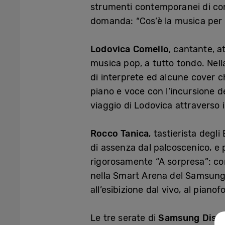
strumenti contemporanei di comu
domanda: “Cos’è la musica per 
Lodovica Comello
, cantante, a
musica pop, a tutto tondo. Nel
di interprete ed alcune cover c
piano e voce con l’incursione d
viaggio di Lodovica attraverso 
Rocco Tanica
, tastierista degl
di assenza dal palcoscenico, e p
rigorosamente “A sorpresa”: com
nella Smart Arena del Samsung D
all’esibizione dal vivo, al pian
Le tre serate di
Samsung Distri