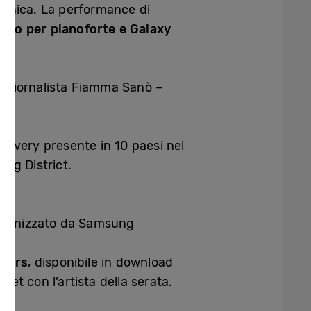
 Tanica. La performance di
rto per pianoforte e Galaxy
la giornalista Fiamma Sanò –
elivery presente in 10 paesi nel
ung District.
organizzato da Samsung
bers
, disponibile in download
reet con l’artista della serata.