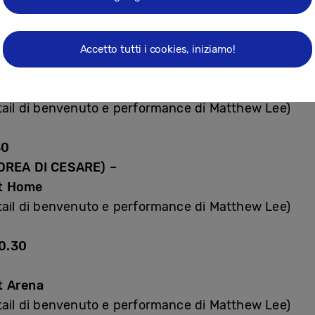
30
Accetto tutti i cookies, iniziamo!
rt Home
ktail di benvenuto e performance di Matthew Lee)
30
REA DI CESARE) –
rt Home
ktail di benvenuto e performance di Matthew Lee)
0.30
t Arena
ktail di benvenuto e performance di Matthew Lee)