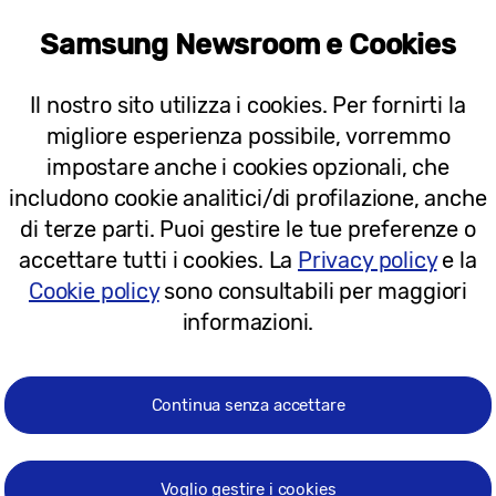
recede i concerti di Boosta, Lodovica Comello e Rocco
Samsung Newsroom e Cookies
a insieme con Samsung, ed è un sorprendente
“Conce
Il nostro sito utilizza i cookies. Per fornirti la
migliore esperienza possibile, vorremmo
n l’artista protagonista della serata – condotta dal
impostare anche i cookies opzionali, che
vo concerto, il cui inizio è previsto per le ore 20.30.
includono cookie analitici/di profilazione, anche
di terze parti. Puoi gestire le tue preferenze o
rà le serate musicali è foodora, il servizio di food d
accettare tutti i cookies. La
Privacy policy
e la
Girarrosti S.Rita e C’era una volta una piada al Sams
Cookie policy
sono consultabili per maggiori
informazioni.
 del calendario ufficiale di Milano Music Week
, è 
ione creativa di Fiamma Sanò e Davide Ferrario.
Continua senza accettare
gratuito, previa registrazione sull’app
Samsung Mem
registrati avranno la possibilità di vincere il meet & g
Voglio gestire i cookies