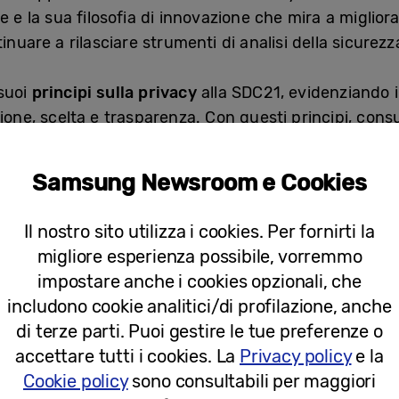
e e la sua filosofia di innovazione che mira a migliora
tinuare a rilasciare strumenti di analisi della sicure
suoi
principi sulla privacy
alla SDC21, evidenziando i 
ione, scelta e trasparenza. Con questi principi, cons
rie per prendere decisioni su come gestire i dati. L’a
 le proprie autorizzazioni dall’impostazione della priv
Samsung Newsroom e Cookies
he sulla privacy di Samsung attraverso il
portale sull
ezza globali continuando a rilasciare strumenti di ana
Il nostro sito utilizza i cookies. Per fornirti la
stemi ancora più sicuri.
migliore esperienza possibile, vorremmo
impostare anche i cookies opzionali, che
V su nuove vette
includono cookie analitici/di profilazione, anche
di terze parti. Puoi gestire le tue preferenze o
creens Everywhere, Screen for All”, Samsung continua
accettare tutti i cookies. La
Privacy policy
e la
ri sviluppando nuove esperienze che migliorano la conn
Cookie policy
sono consultabili per maggiori
la SDC21, Samsung ha introdotto vari modi in cui i t