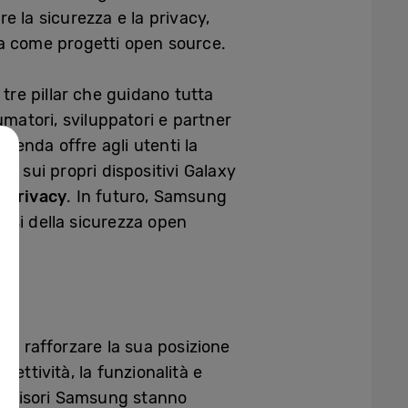
re la sicurezza e la privacy,
zza come progetti open source.
tre pillar che guidano tutta
umatori, sviluppatori e partner
zienda offre agli utenti la
acy sui propri dispositivi Galaxy
a privacy
. In futuro, Samsung
lisi della sicurezza open
 a rafforzare la sua posizione
ettività, la funzionalità e
elevisori Samsung stanno