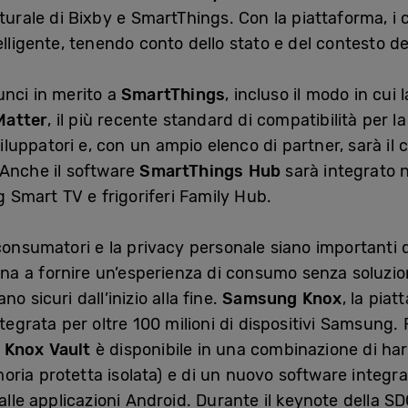
aturale di Bixby e SmartThings. Con la piattaforma, i
lligente, tenendo conto dello stato e del contesto dei 
unci in merito a
SmartThings
, incluso il modo in cui
Matter
, il più recente standard di compatibilità per l
viluppatori e, con un ampio elenco di partner, sarà il c
 Anche il software
SmartThings Hub
sarà integrato n
Smart TV e frigoriferi Family Hub.
consumatori e la privacy personale siano importanti
 a fornire un’esperienza di consumo senza soluzione
ano sicuri dall’inizio alla fine.
Samsung Knox
, la pia
ntegrata per oltre 100 milioni di dispositivi Samsung.
Knox Vault
è disponibile in una combinazione di har
ia protetta isolata) e di un nuovo software integra
dalle applicazioni Android. Durante il keynote della 