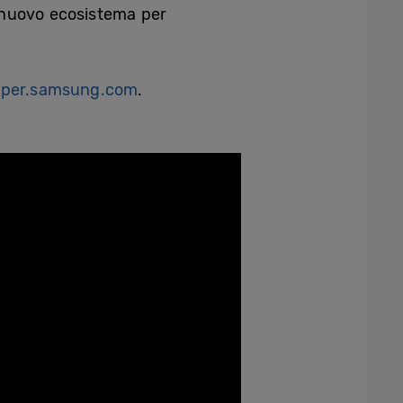
l nuovo ecosistema per
oper.samsung.com
.