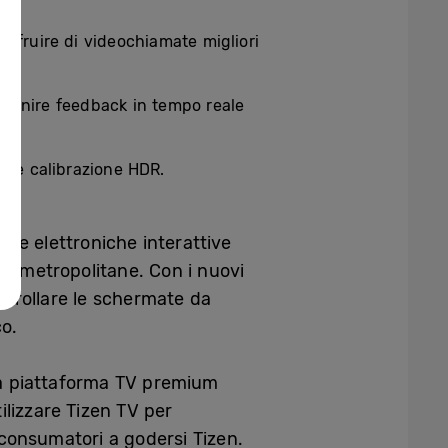
sufruire di videochiamate migliori
fornire feedback in tempo reale
za e calibrazione HDR.
gne elettroniche interattive
i e metropolitane. Con i nuovi
ontrollare le schermate da
co.
una piattaforma TV premium
lizzare Tizen TV per
 consumatori a godersi Tizen.