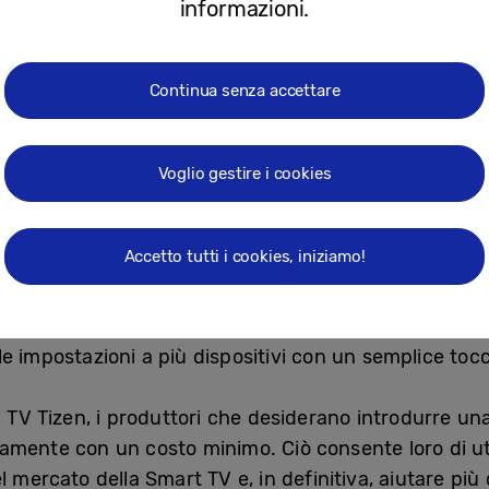
informazioni.
tra cui:
lla partnership con Google per consentire agli utenti di u
sa a fuoco e zoom abilitate per l’intelligenza artificiale.
Continua senza accettare
he si collega a una webcam per analizzare i movimenti e 
Voglio gestire i cookies
ll’HDR10+, con impostazioni automatizzate per bassa laten
Accetto tutti i cookies, iniziamo!
rà
Tizen for Business
. Questo servizio supporta lava
i commerciali e persino display in ristoranti, aeroport
 potranno eseguire il monitoraggio in tempo reale e c
e impostazioni a più dispositivi con un semplice toc
ma TV Tizen, i produttori che desiderano introdurre 
amente con un costo minimo. Ciò consente loro di uti
l mercato della Smart TV e, in definitiva, aiutare più