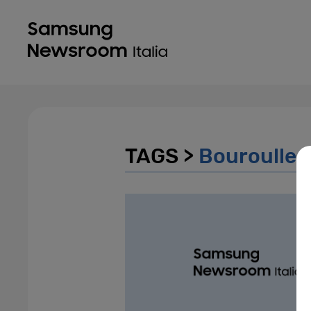
TAGS >
Bouroullec