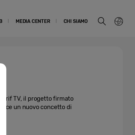
B
MEDIA CENTER
CHI SIAMO
Serif TV, il progetto firmato
duce un nuovo concetto di