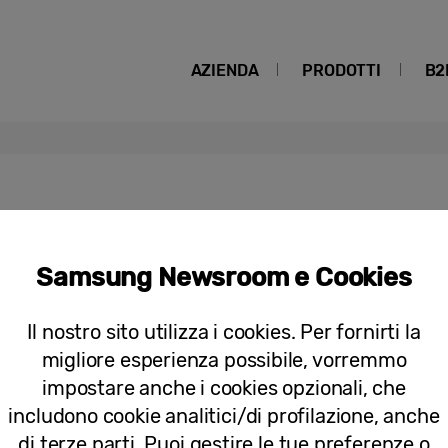
AZIENDA
PRODOTTI
B2
Samsung Newsroom e Cookies
Comunicati stampa
Samsung annuncia l’arrivo in Italia di 
Il nostro sito utilizza i cookies. Per fornirti la
Ronan ed Erwan Bouroullec che intro
migliore esperienza possibile, vorremmo
televisore
impostare anche i cookies opzionali, che
includono cookie analitici/di profilazione, anche
di terze parti. Puoi gestire le tue preferenze o