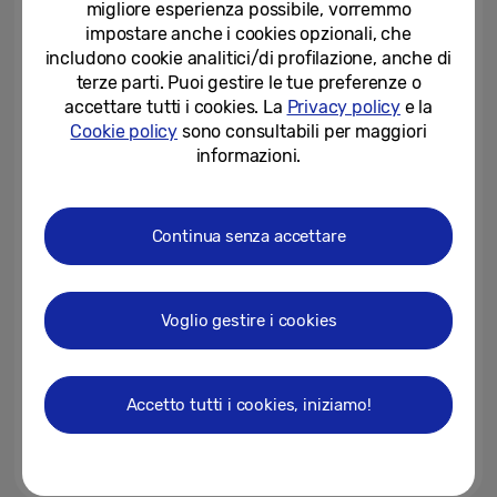
migliore esperienza possibile, vorremmo
nuova piattaforma per la...
impostare anche i cookies opzionali, che
04-01-2022
includono cookie analitici/di profilazione, anche di
terze parti. Puoi gestire le tue preferenze o
Galaxy S21 FE 5G: il nuovo
accettare tutti i cookies. La
Privacy policy
e la
smartphone flagship pensato
Cookie policy
sono consultabili per maggiori
per tutti gli utenti
informazioni.
04-01-2022
Samsung presenta la gamma TV
Continua senza accettare
2022 MicroLED, Neo QLED e
Lifestyle: qualità d’immagine di...
03-01-2022
Voglio gestire i cookies
La versatile gamma di monitor
presentata al CES 2022
riconferma la leadership di...
Accetto tutti i cookies, iniziamo!
03-01-2022