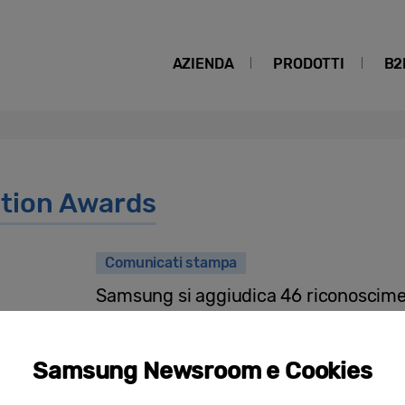
AZIENDA
PRODOTTI
B2
tion Awards
Comunicati stampa
Samsung si aggiudica 46 riconoscime
Awards dalla Consumer Technology A
Samsung Newsroom e Cookies