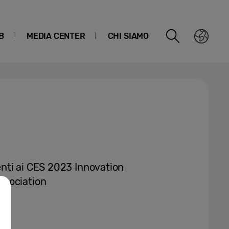
B
MEDIA CENTER
CHI SIAMO
nti ai CES 2023 Innovation
ssociation