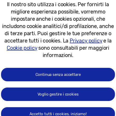
Il nostro sito utilizza i cookies. Per fornirti la
17-11-2022
migliore esperienza possibile, vorremmo
impostare anche i cookies opzionali, che
Comunicati stampa
includono cookie analitici/di profilazione, anche
Samsung ottiene 46 riconoscimenti 
di terze parti. Puoi gestire le tue preferenze o
per l’eccellenza nel design e nella pr
accettare tutti i cookies. La
Privacy policy
e la
Cookie policy
sono consultabili per maggiori
informazioni.
21-11-2019
Continua senza accettare
Comunicati stampa
Samsung ottiene 30 riconoscimenti 
Voglio gestire i cookies
per l’eccellenza nel design e nella pr
Accetto tutti i cookies, iniziamo!