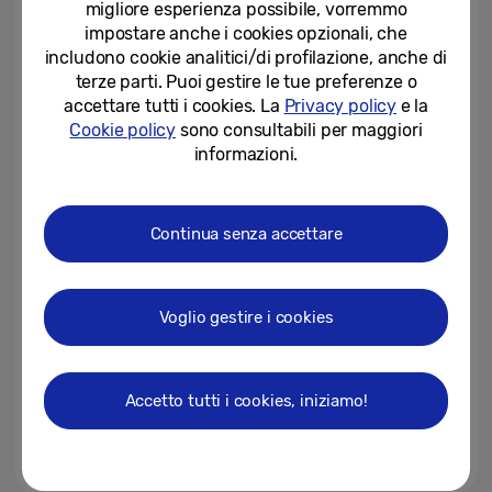
migliore esperienza possibile, vorremmo
futuro dell’IA al CES 2026
impostare anche i cookies opzionali, che
06-01-2026
includono cookie analitici/di profilazione, anche di
terze parti. Puoi gestire le tue preferenze o
Samsung presenta il primo TV
accettare tutti i cookies. La
Privacy policy
e la
Micro RGB da 130 pollici al
Cookie policy
sono consultabili per maggiori
mondo, con colori di nuova...
informazioni.
05-01-2026
Samsung presenta The
Continua senza accettare
Freestyle+ in anteprima al CES
2026, uno schermo portatile...
02-01-2026
Voglio gestire i cookies
Samsung presenterà le startup
C-Lab al CES 2026
Accetto tutti i cookies, iniziamo!
31-12-2025